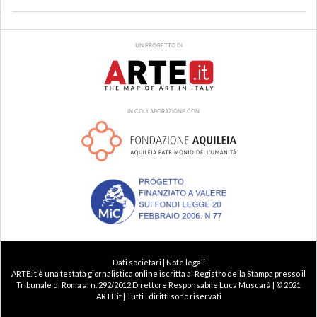
UN PROGETTO DI
IN COLLABORAZIONE CON
Dati societari | Note legali
ARTE.it è una testata giornalistica online iscritta al Registro della Stampa presso il
Tribunale di Roma al n. 292/2012 Direttore Responsabile Luca Muscarà | © 2021
ARTE.it | Tutti i diritti sono riservati