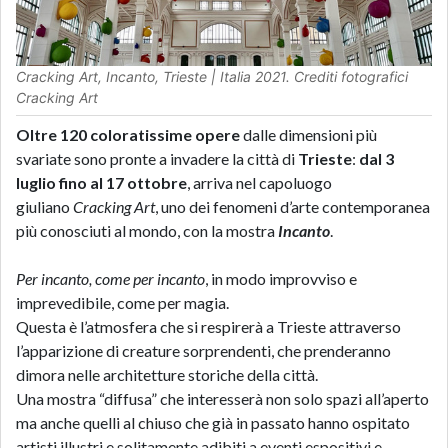
Cracking Art,
Incanto, Trieste
| Italia 2021. Crediti fotografici
Cracking Art
Oltre 120 coloratissime opere
dalle dimensioni più
svariate sono pronte a invadere la città di
Trieste
:
dal 3
luglio fino al 17 ottobre
, arriva nel capoluogo
giuliano
Cracking Art
, uno dei fenomeni d’arte contemporanea
più conosciuti al mondo, con la mostra
Incanto
.
Per incanto, come per incanto
, in modo improvviso e
imprevedibile, come per magia.
Questa è l’atmosfera che si respirerà a Trieste attraverso
l’apparizione di creature sorprendenti, che prenderanno
dimora nelle architetture storiche della città.
Una mostra “diffusa” che interesserà non solo spazi all’aperto
ma anche quelli al chiuso che già in passato hanno ospitato
artisti illustri e solitamente adibiti a eventi espositivi e