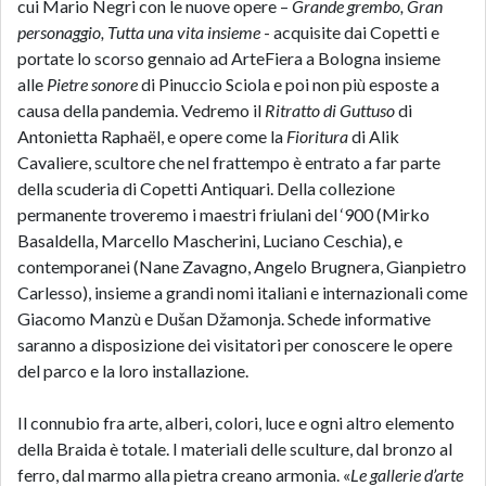
cui Mario Negri con le nuove opere –
Grande grembo, Gran
personaggio, Tutta una vita insieme
- acquisite dai Copetti e
portate lo scorso gennaio ad ArteFiera a Bologna insieme
alle
Pietre sonore
di Pinuccio Sciola e poi non più esposte a
causa della pandemia. Vedremo il
Ritratto di Guttuso
di
Antonietta Raphaël, e opere come la
Fioritura
di Alik
Cavaliere, scultore che nel frattempo è entrato a far parte
della scuderia di Copetti Antiquari. Della collezione
permanente troveremo i maestri friulani del ‘900 (Mirko
Basaldella, Marcello Mascherini, Luciano Ceschia), e
contemporanei (Nane Zavagno, Angelo Brugnera, Gianpietro
Carlesso), insieme a grandi nomi italiani e internazionali come
Giacomo Manzù e Dušan Džamonja. Schede informative
saranno a disposizione dei visitatori per conoscere le opere
del parco e la loro installazione.
Il connubio fra arte, alberi, colori, luce e ogni altro elemento
della Braida è totale. I materiali delle sculture, dal bronzo al
ferro, dal marmo alla pietra creano armonia. «
Le gallerie d’arte