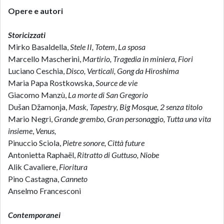
Opere e autori
Storicizzati
Mirko Basaldella,
Stele II, Totem
,
La sposa
Marcello Mascherini,
Martirio, Tragedia in miniera, Fiori
Luciano Ceschia,
Disco, Verticali, Gong da Hiroshima
Maria Papa Rostkowska,
Source de vie
Giacomo Manzù,
La morte di San Gregorio
Dušan Džamonja,
Mask, Tapestry, Big Mosque, 2 senza titolo
Mario Negri,
Grande grembo, Gran personaggio, Tutta una vita
insieme
,
Venus,
Pinuccio Sciola,
Pietre sonore, Città future
Antonietta Raphaël,
Ritratto di Guttuso, Niobe
Alik Cavaliere,
Fioritura
Pino Castagna,
Canneto
Anselmo Francesconi
Contemporanei