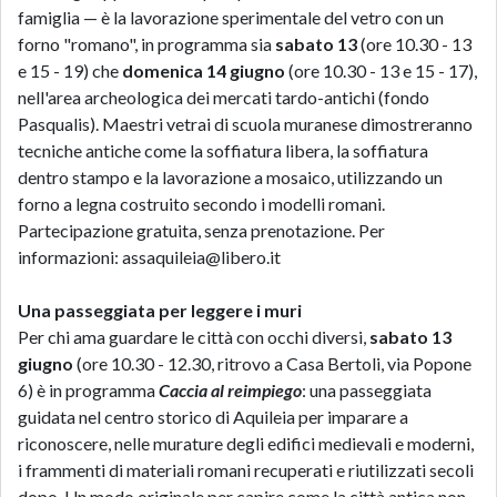
famiglia — è la lavorazione sperimentale del vetro con un
forno "romano", in programma sia
sabato 13
(ore 10.30 - 13
e 15 - 19) che
domenica 14 giugno
(ore 10.30 - 13 e 15 - 17),
nell'area archeologica dei mercati tardo-antichi (fondo
Pasqualis). Maestri vetrai di scuola muranese dimostreranno
tecniche antiche come la soffiatura libera, la soffiatura
dentro stampo e la lavorazione a mosaico, utilizzando un
forno a legna costruito secondo i modelli romani.
Partecipazione gratuita, senza prenotazione. Per
informazioni: assaquileia@libero.it
Una passeggiata per leggere i muri
Per chi ama guardare le città con occhi diversi,
sabato 13
giugno
(ore 10.30 - 12.30, ritrovo a Casa Bertoli, via Popone
6) è in programma
Caccia al reimpiego
: una passeggiata
guidata nel centro storico di Aquileia per imparare a
riconoscere, nelle murature degli edifici medievali e moderni,
i frammenti di materiali romani recuperati e riutilizzati secoli
dopo. Un modo originale per capire come la città antica non