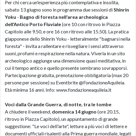
Per chi cerca un'esperienza più contemplativa e insolita,
sabato 13 giugno sono in programma due sessioni di
Shinrin
Yoku
-
Bagno di foresta nell'area archeologica
dell'Antico Porto Fluviale
(ore 10 con ritrovo in Piazza
Capitolo alle 9.50, e ore 16 con ritrovo alle 15.50). La pratica
giapponese dello Shinrin Yoku - letteralmente "bagnarsi nella
foresta" - invita a rallentare e risvegliare i sensi attraverso
suoni, profumi e respirazione nella natura. Viverla in un sito
archeologico aggiunge una dimensione quasi meditativa, in
cui il tempo antico e quello presente sembrano sovrapporsi.
Partecipazione gratuita, prenotazione obbligatoria (max 20
persone per sessione) su Eventbrite @FondazioneAquileia.
Età minima 16 anni. Info: www.fondazioneaquileia.it
Voci dalla Grande Guerra, di notte, tra le tombe
A chiudere il weekend,
domenica 14 giugno
(ore 20.15,
ritrovo in Piazza Capitolo), un appuntamento di grande
suggestione: "Le voci dell'arte", letture a più voci di lettere e
documenti ufficiali risalenti alla Prima guerra mondiale, legati