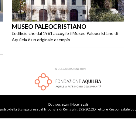
MUSEO PALEOCRISTIANO
L'edificio che dal 1961 accoglie il Museo Paleocristiano di
Aquileia è un originale esempio ...
l
IN COLLABORAZIONE CON
Dati societari | Note legali
egistro della Stampa presso il Tribunale di Roma al n. 292/2012 Direttore Responsabile Luca 