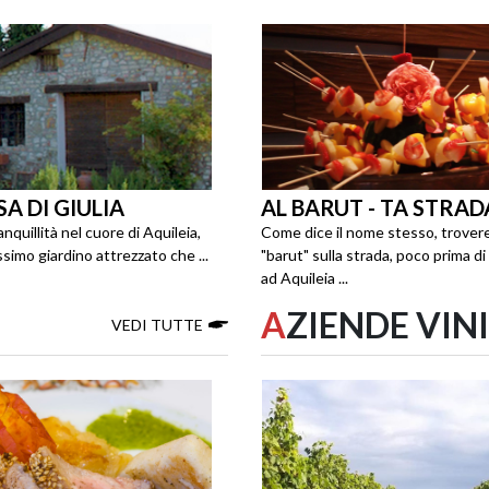
A DI GIULIA
AL BARUT - TA STRAD
anquillità nel cuore di Aquileia,
Come dice il nome stesso, trovere
ssimo giardino attrezzato che ...
"barut" sulla strada, poco prima di
ad Aquileia ...
A
ZIENDE VIN
VEDI TUTTE