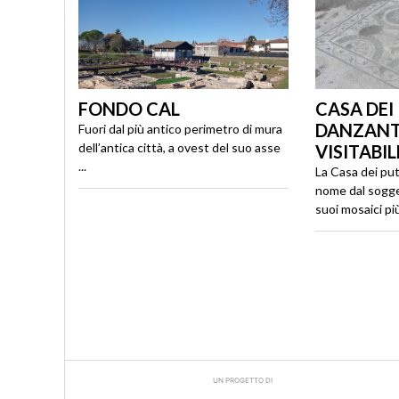
FONDO CAL
CASA DEI
DANZANT
Fuori dal più antico perimetro di mura
dell’antica città, a ovest del suo asse
VISITABIL
...
La Casa dei put
nome dal sogge
suoi mosaici più 
UN PROGETTO DI