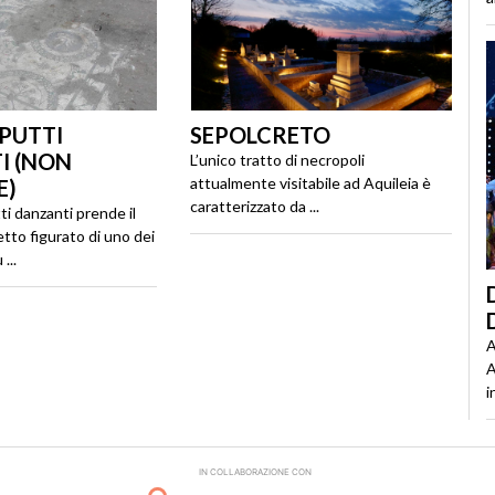
 PUTTI
SEPOLCRETO
I (NON
L’unico tratto di necropoli
attualmente visitabile ad Aquileia è
E)
caratterizzato da ...
ti danzanti prende il
tto figurato di uno dei
...
A
A
i
IN COLLABORAZIONE CON