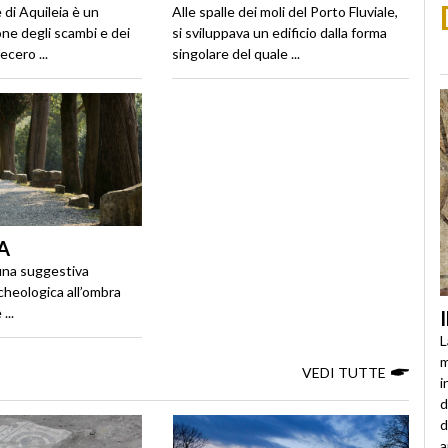
e di Aquileia è un
Alle spalle dei moli del Porto Fluviale,
ne degli scambi e dei
si sviluppava un edificio dalla forma
cero ...
singolare del quale ...
A
 una suggestiva
cheologica all’ombra
...
L
m
VEDI TUTTE
i
d
d
a