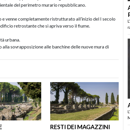
orientale del perimetro murario repubblicano.
o e venne completamente ristrutturato all’inizio del I secolo
L
ificio retrostante che si apriva verso il fiume.
r
ità urbana.
ito alla sovrapposizione alle banchine delle nuove mura di
L
M
E
RESTI DEI MAGAZZINI