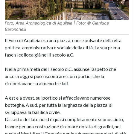
Foro, Area Archeologica di Aquileia | Foto: © Gianluca
Baronchelli
Il Foro di Aquileia era una piazza, cuore pulsante della vita
politica, amministrativa e sociale della città. La sua prima
fase si colloca già nel II secolo a.C.
Nella prima metà del I secolo d.C. assunse l’aspetto che
ancora oggi si può riscontrare, con i portici che la
circondavano su almeno tre lati.
A est e a ovest, sul portico si affacciavano numerose
botteghe. A sud, per tutta la larghezza della piazza, si
sviluppava la basilica civile.
L’assetto del lato nord è quasi completamente sconosciuto,
tranne per una costruzione circolare dotata di gradini, nel
quale si identifica il Comizio per le adunanze popolari, di età