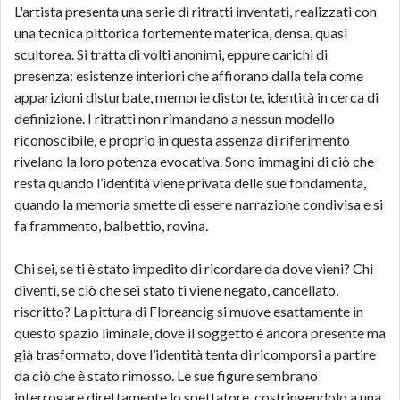
L'artista presenta una serie di ritratti inventati, realizzati con
una tecnica pittorica fortemente materica, densa, quasi
scultorea. Si tratta di volti anonimi, eppure carichi di
presenza: esistenze interiori che affiorano dalla tela come
apparizioni disturbate, memorie distorte, identità in cerca di
definizione. I ritratti non rimandano a nessun modello
riconoscibile, e proprio in questa assenza di riferimento
rivelano la loro potenza evocativa. Sono immagini di ciò che
resta quando l’identità viene privata delle sue fondamenta,
quando la memoria smette di essere narrazione condivisa e si
fa frammento, balbettio, rovina.
Chi sei, se ti è stato impedito di ricordare da dove vieni? Chi
diventi, se ciò che sei stato ti viene negato, cancellato,
riscritto? La pittura di Floreancig si muove esattamente in
questo spazio liminale, dove il soggetto è ancora presente ma
già trasformato, dove l’identità tenta di ricomporsi a partire
da ciò che è stato rimosso. Le sue figure sembrano
interrogare direttamente lo spettatore, costringendolo a una