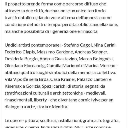
Il progetto prende forma come percorso diffuso che
attraversa due città, due nazioni e un unico territorio
transfrontaliero, dando voce al tema dell’amnesia come
condizione del nostro tempo: perdita, oblio, cancellazione,
ma anche possibilità di rigenerazione e rinascita.
Undici artisti contemporanei - Stefano Cagol, Nina Carini,
Federico Clapis, Massimo Gardone, Andreas Senoner,
Desideria Burgio, Andrea Guastavino, Marco Bolognesi,
Giordano Floreancig, Camilla Marinoni e Marina Moreno -
abitano quattro luoghi simbolici della memoria collettiva:
Vila Vipolže nella Brda, Casa Krainer, Palazzo Lantieri e
Kinemax a Gorizia. Spazi carichi di storia, segnati da
stratificazioni culturali e architettoniche - medievali,
rinascimentali, liberty - che diventano cornici vive per un
dialogo tra arte, storia e identità.
Le opere - pittura, scultura, installazioni, grafica, fotografia,
videoarte, cinema, linguaggi digitali NFT, arte sonora e