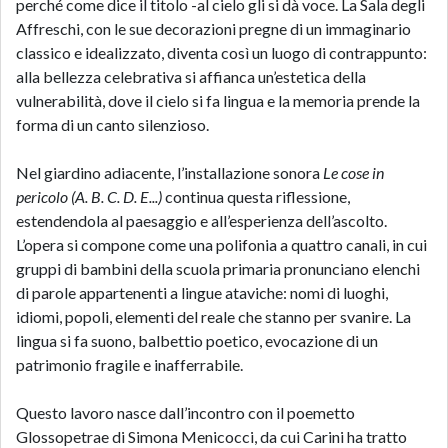
perché come dice il titolo -al cielo gli si dà voce. La Sala degli
Affreschi, con le sue decorazioni pregne di un immaginario
classico e idealizzato, diventa così un luogo di contrappunto:
alla bellezza celebrativa si affianca un’estetica della
vulnerabilità, dove il cielo si fa lingua e la memoria prende la
forma di un canto silenzioso.
Nel giardino adiacente, l’installazione sonora
Le cose in
pericolo (A. B. C. D. E...)
continua questa riflessione,
estendendola al paesaggio e all’esperienza dell’ascolto.
L’opera si compone come una polifonia a quattro canali, in cui
gruppi di bambini della scuola primaria pronunciano elenchi
di parole appartenenti a lingue ataviche: nomi di luoghi,
idiomi, popoli, elementi del reale che stanno per svanire. La
lingua si fa suono, balbettio poetico, evocazione di un
patrimonio fragile e inafferrabile.
Questo lavoro nasce dall’incontro con il poemetto
Glossopetrae di Simona Menicocci, da cui Carini ha tratto