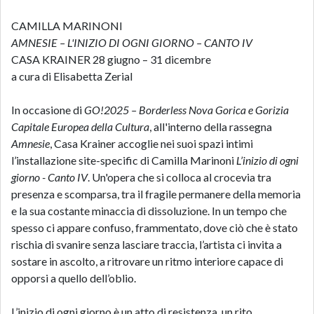
CAMILLA MARINONI
AMNESIE – L'INIZIO DI OGNI GIORNO – CANTO IV
CASA KRAINER 28 giugno – 31 dicembre
a cura di Elisabetta Zerial
In occasione di
GO!2025 – Borderless Nova Gorica e Gorizia
Capitale Europea della Cultura
, all'interno della rassegna
Amnesie
, Casa Krainer accoglie nei suoi spazi intimi
l’installazione site-specific di Camilla Marinoni
L’inizio di ogni
giorno - Canto IV
. Un'opera che si colloca al crocevia tra
presenza e scomparsa, tra il fragile permanere della memoria
e la sua costante minaccia di dissoluzione. In un tempo che
spesso ci appare confuso, frammentato, dove ciò che è stato
rischia di svanire senza lasciare traccia, l’artista ci invita a
sostare in ascolto, a ritrovare un ritmo interiore capace di
opporsi a quello dell’oblio.
L’inizio di ogni giorno è un atto di resistenza, un rito