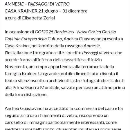
AMNESIE
–
PAESAGGI DI VETRO
CASA KRAINER 21 giugno – 31 dicembre
a cura di Elisabetta Zerial
In occasione di
GO!2025 Borderless - Nova Gorica Gorizia
Capitale Europea della Cultura
, Andrea Guastavino presenta a
Casa Krainer, nell’ambito della rassegna
Amnesie
,
l'installazione fotografica site-specific
Passaggi di Vetro
, che
prende forma all’interno della cassettiera di inizio
Novecento, un tempo appartenuta alla ferramenta della
famiglia Krainer. Un grande mobile dimenticato, diventa il
teatro silenzioso di un archivio di lastre fotografiche risalenti
alla Prima Guerra Mondiale, salvate per caso un attimo prima
della loro distruzione.
Andrea Guastavino ha accettato la scommessa del caso e ha
seguito a ritroso i frammenti di vetro, riscoprendo un
carosello di immagini particolarmente interessanti, come
inedite visioni dell'Isonzo, gli aerofani militari e i primi aerei,