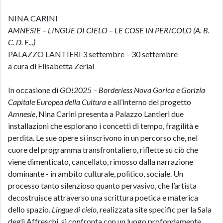
NINA CARINI
AMNESIE
–
LINGUE DI CIELO
–
LE COSE IN PERICOLO (A. B.
C. D. E...)
PALAZZO LANTIERI 3 settembre – 30 settembre
a cura di Elisabetta Zerial
In occasione di
GO!2025 – Borderless Nova Gorica e Gorizia
Capitale Europea della Cultura
e all’interno del progetto
Amnesie
, Nina Carini presenta a Palazzo Lantieri due
installazioni che esplorano i concetti di tempo, fragilità e
perdita. Le sue opere si inscrivono in un percorso che, nel
cuore del programma transfrontaliero, riflette su ciò che
viene dimenticato, cancellato, rimosso dalla narrazione
dominante - in ambito culturale, politico, sociale. Un
processo tanto silenzioso quanto pervasivo, che l’artista
decostruisce attraverso una scrittura poetica e materica
dello spazio.
Lingue di cielo
, realizzata site specific per la Sala
degli Affreschi, si confronta con un luogo profondamente