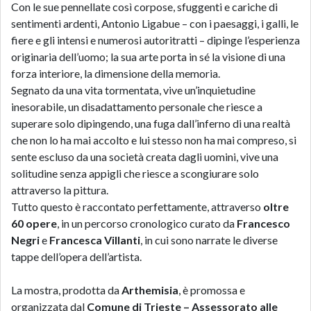
Con le sue pennellate così corpose, sfuggenti e cariche di
sentimenti ardenti, Antonio Ligabue – con i paesaggi, i galli, le
fiere e gli intensi e numerosi autoritratti – dipinge l’esperienza
originaria dell’uomo; la sua arte porta in sé la visione di una
forza interiore, la dimensione della memoria.
Segnato da una vita tormentata, vive un’inquietudine
inesorabile, un disadattamento personale che riesce a
superare solo dipingendo, una fuga dall’inferno di una realtà
che non lo ha mai accolto e lui stesso non ha mai compreso, si
sente escluso da una società creata dagli uomini, vive una
solitudine senza appigli che riesce a scongiurare solo
attraverso la pittura.
Tutto questo è raccontato perfettamente, attraverso
oltre
60 opere
, in un percorso cronologico curato da
Francesco
Negri
e
Francesca Villanti
, in cui sono narrate le diverse
tappe dell’opera dell’artista.
La mostra, prodotta da
Arthemisia
, è promossa e
organizzata dal
Comune di Trieste – Assessorato alle