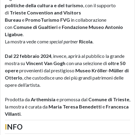
politiche della cultura e del turismo
, con il supporto
di
Trieste Convention and Visitors
Bureau
e
PromoTurismo FVG
in collaborazione
con
Comune di Gualtieri
e
Fondazione Museo Antonio
Ligabue
.
La mostra vede come
special partner
Ricola
.
Dal 22 febbraio 2024
, invece, aprirà al pubblico la grande
mostra su
Vincent Van Gogh
con una selezione di
oltre 50
opere
provenienti dal prestigioso
Museo Kröller-Müller di
Otterlo
, che custodisce uno dei più grandi patrimoni delle
opere dell’artista.
Prodotta da
Arthemisia
e promossa dal
Comune di Trieste
,
la mostra è curata da
Maria Teresa Benedetti
e
Francesca
Villanti
.
I
NFO