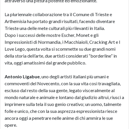
attraverso una pittura potente ed emozionante.
La pluriennale collaborazione tra il Comune di Trieste e
Arthemisia ha portato grandi risultati, facendo diventare
Trieste una delle mete culturali più rilevanti in Italia.
Dopo i successi delle mostre Escher, Monet e gli
Impressionisti di Normandia, i Macchiaioli, Cracking Art e I
Love Lego, questa volta si scommette su due grandi nomi
della storia dell’arte, due artisti considerati “borderline” in
vita, oggi amatissimi dal grande pubblico.
Antonio Ligabue
, uno degli artisti italiani più umani e
commoventi del Novecento, con la sua vita così travagliata,
escluso dal resto della sua gente, legato visceralmente al
mondo naturale e animale e lontano dal giudizio altrui, riuscì a
imprimere sulla tela il suo genio creativo; un uomo, talmente
folle e unico, che con la sua asprezza espressionista riesce
ancora oggi a penetrare nelle anime di chi ammira le sue
opere.