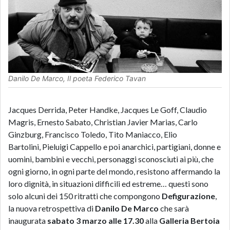
Danilo De Marco, Il poeta Federico Tavan
Jacques Derrida,
Peter Handke, Jacques Le Goff,
Claudio
Magris, Ernesto Sabato, Christian Javier Marias,
Carlo
Ginzburg, Francisco Toledo,
Tito Maniacco, Elio
Bartolini,
Pieluigi Cappello
e poi anarchici,
partigiani,
donne e
uomini,
bambini
e vecchi, personaggi
sconosciuti
ai più, che
ogni giorno,
in ogni parte del mondo, resistono affermando la
loro dignità, in situazioni difficili ed estreme… questi sono
solo alcuni dei
150 ritratti
che compongono
Defigurazione
,
la nuova retrospettiva di
Danilo De Marco
che sarà
inaugurata
sabato 3 marzo alle 17.30
alla
Galleria Bertoia