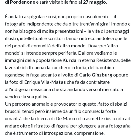
di
Pordenone
e sarà visitabile fino al
27 maggio
.
È andato a spigolare così,
non
proprio casualmente – il
fotografo indipendente che da oltre trent'anni gira il mondo e
non ha bisogno di molte presentazioni – le vite di personaggi
illustri,
intellettuali
e scrittori famosi
intrecciandole
a quelle
dei popoli di comunità dell'altro mondo. Dove per ‘altro
mondo' si intende sempre
periferia. E allora vediamo le
immagini della popolazione
Kurda
in eterna Resistenza, delle
lavoratrici di canna da zucchero in India, del bambino
ugandese in fuga accanto al volto di Carlo
Ginzburg
oppure
la foto di Enrique
Vila-Matas
che fa da contraltare
all'indigena messicana che sta andando verso il mercato a
vendere la sua gallina.
Un percorso anomalo e provocatorio questo, fatto di sbalzi
bruschi, tenuti però insieme da un filo comune: la forte
umanità che la ricerca di De Marco ci trasmette riuscendo ad
andare oltre il ritratto ‘di figura' per giungere a una fotografia
che è strumento di introspezione, comprensione,