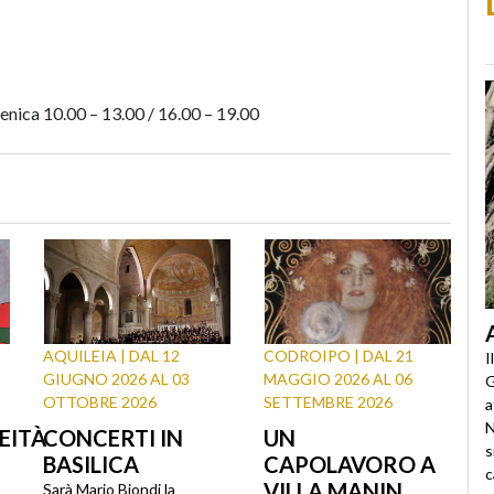
enica 10.00 – 13.00 / 16.00 – 19.00
AQUILEIA | DAL 12
CODROIPO | DAL 21
I
GIUGNO 2026 AL 03
MAGGIO 2026 AL 06
G
OTTOBRE 2026
SETTEMBRE 2026
a
N
EITÀ
CONCERTI IN
UN
s
BASILICA
CAPOLAVORO A
c
VILLA MANIN.
Sarà Mario Biondi la