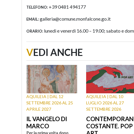
+39 0481 494177
TELEFONO:
galleria@comune.monfalcone.go.it
EMAIL:
lunedì e venerdì 16.00 – 19.00; sabato e dom
ORARIO:
V
EDI ANCHE
AQUILEIA | DAL 12
AQUILEIA | DAL 10
SETTEMBRE 2026 AL 25
LUGLIO 2026 AL 27
APRILE 2027
SETTEMBRE 2026
IL VANGELO DI
CONTEMPORAN
MARCO
COSTANTE. POP
ART
Per la prima volta dopo