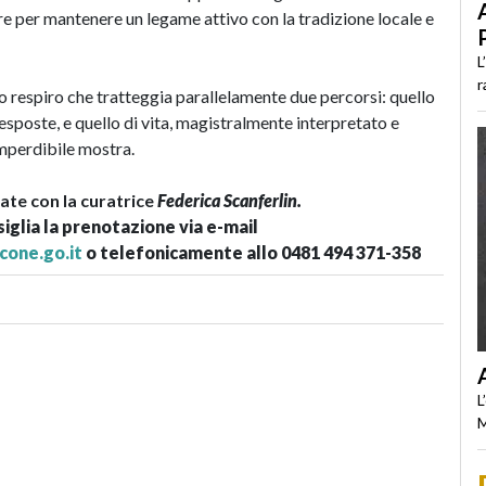
lore per mantenere un legame attivo con la tradizione locale e
L
r
respiro che tratteggia parallelamente due percorsi: quello
sposte, e quello di vita, magistralmente interpretato e
mperdibile mostra.
date con la curatrice
Federica Scanferlin.
siglia la prenotazione
via e-mail
cone.go.it
o telefonicamente allo 0481 494 371-358
L
M