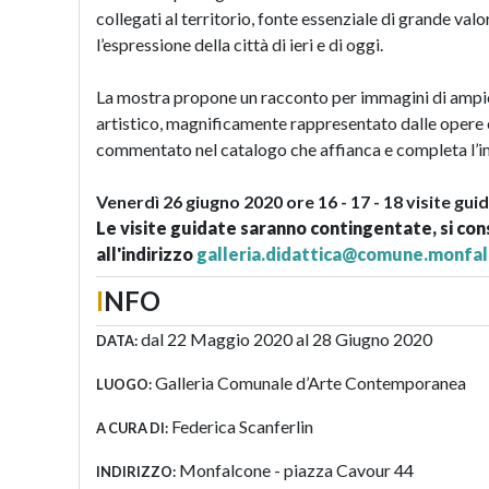
collegati al territorio, fonte essenziale di grande va
l’espressione della città di ieri e di oggi.
La mostra propone un racconto per immagini di ampio 
artistico, magnificamente rappresentato dalle opere e
commentato nel catalogo che affianca e completa l’i
Venerdì 26 giugno 2020 ore 16 - 17 - 18 visite gui
Le visite guidate saranno contingentate, si con
all'indirizzo
galleria.didattica@comune.monfal
I
NFO
dal 22 Maggio 2020 al 28 Giugno 2020
DATA:
Galleria Comunale d’Arte Contemporanea
LUOGO:
Federica Scanferlin
A CURA DI:
Monfalcone - piazza Cavour 44
INDIRIZZO: