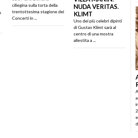
ciliegina sulla torta della
NUDA VERITAS.
trentottesima stagione dei
o
KLIMT
Concerti in ...
Uno dei più celebri dipinti
di Gustav Klimt sarà al
centro di una mostra
allestita a ...
A
a
i
2
e
d