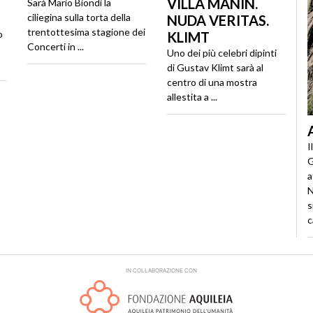
VILLA MANIN.
Sarà Mario Biondi la
ciliegina sulla torta della
NUDA VERITAS.
trentottesima stagione dei
o
KLIMT
Concerti in ...
Uno dei più celebri dipinti
di Gustav Klimt sarà al
centro di una mostra
allestita a ...
I
G
a
N
s
c
IN COLLABORAZIONE CON