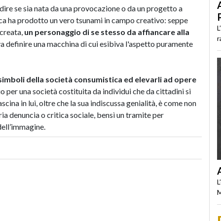
ire se sia nata da una provocazione o da un progetto a
tica ha prodotto un vero tsunami in campo creativo: seppe
L
creata,
un personaggio di se stesso da affiancare alla
r
ava definire una macchina di cui esibiva l'aspetto puramente
i simboli della società consumistica ed elevarli ad opere
 per una società costituita da individui che da cittadini si
cina in lui, oltre che la sua indiscussa genialità, è come non
ria denuncia o critica sociale, bensì un tramite per
dell’immagine.
L
M