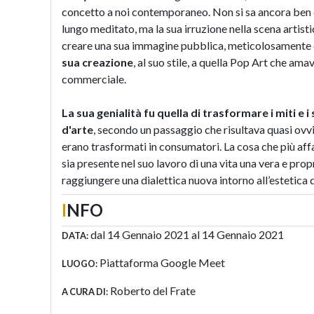
concetto a noi contemporaneo. Non si sa ancora ben d
lungo meditato, ma la sua irruzione nella scena artis
creare una sua immagine pubblica, meticolosamente 
sua creazione
, al suo stile, a quella Pop Art che am
commerciale.
La sua genialità fu quella di trasformare i miti e 
d'arte
, secondo un passaggio che risultava quasi ovvio
erano trasformati in consumatori. La cosa che più affas
sia presente nel suo lavoro di una vita una vera e prop
raggiungere una dialettica nuova intorno all’estetica 
I
NFO
dal 14 Gennaio 2021 al 14 Gennaio 2021
DATA:
Piattaforma Google Meet
LUOGO:
Roberto del Frate
A CURA DI: