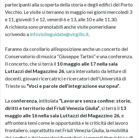
partecipanti alla scoperta della storia e degli edifici del Porto
Vecchio. Le visite si terranno in maggio nei giorni mercoledì 3
e 11, giovedì 5 e 12, venerdì 6 e 13, alle 10 e alle 11.30.
A richiesta sono prenotabili anche visite pomeridiane
scrivendo a
infovisiteguidate@virgilio.it
.
Faranno da corollario all’esposizione anche un concerto del
Conservatorio di musica “Giuseppe Tartini” e una conferenza.
Il concerto, che si terrà il
10 maggio alle 17 nella sala
Luttazzi del Magazzino 26
, sarà intervallato da letture di
docenti, giovani ricercatrici e ricercatori dell'Università di
Trieste su
“Voci e parole dell’integrazione europea”
.
La
conferenza
, intitolata
“Lavorare senza confine: storie,
diritti e territorio del Friuli Venezia Giulia”
, si terrà il
13
maggio alle 16 nella sala Luttazzi del Magazzino 26,
e
affronterà temi come le opportunità e le criticità del lavoro
frontaliero, soprattutto nel Friuli Venezia Giulia, la mobilità
dei confini e dei lavoratori frontalieri, i rapporti linguistici e di