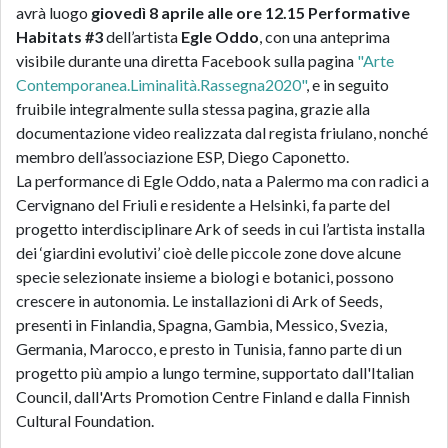
avrà luogo
giovedì 8 aprile alle ore 12.15 Performative
Habitats #3
dell’artista
Egle Oddo
, con una anteprima
visibile durante una diretta Facebook sulla pagina
"Arte
Contemporanea.Liminalità.Rassegna2020"
, e in seguito
fruibile integralmente sulla stessa pagina, grazie alla
documentazione video realizzata dal regista friulano, nonché
membro dell’associazione ESP, Diego Caponetto.
La performance di Egle Oddo, nata a Palermo ma con radici a
Cervignano del Friuli e residente a Helsinki, fa parte del
progetto interdisciplinare Ark of seeds in cui l’artista installa
dei ‘giardini evolutivi’ cioè delle piccole zone dove alcune
specie selezionate insieme a biologi e botanici, possono
crescere in autonomia. Le installazioni di Ark of Seeds,
presenti in Finlandia, Spagna, Gambia, Messico, Svezia,
Germania, Marocco, e presto in Tunisia, fanno parte di un
progetto più ampio a lungo termine, supportato dall'Italian
Council, dall'Arts Promotion Centre Finland e dalla Finnish
Cultural Foundation.