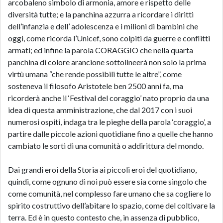
arcobaleno simbolo di armonia, amore e rispetto delle
diversità tutte; e la panchina azzurra a ricordare i diritti
dell’infanzia e dell’ adolescenza e i milioni di bambini che
oggi, come ricorda l’Unicef, sono colpiti da guerre e conflitti
armati; ed infine la parola CORAGGIO che nella quarta
panchina di colore arancione sottolineerà non solo la prima
virtù umana “che rende possibili tutte le altre”, come
sosteneva il filosofo Aristotele ben 2500 anni fa, ma
ricorderà anche il ‘Festival del coraggio’ nato proprio da una
idea di questa amministrazione, che dal 2017 con i suoi
numerosi ospiti, indaga tra le pieghe della parola ‘coraggio’, a
partire dalle piccole azioni quotidiane fino a quelle che hanno
cambiato le sorti di una comunità o addirittura del mondo.
Dai grandi eroi della Storia ai piccoli eroi del quotidiano,
quindi, come ognuno di noi può essere sia come singolo che
come comunità, nel complesso fare umano che sa cogliere lo
spirito costruttivo dell’abitare lo spazio, come del coltivare la
terra. Ed è in questo contesto che, in assenza di pubblico,