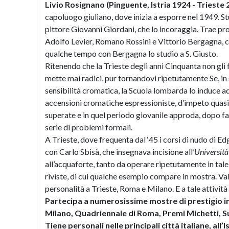
Livio Rosignano (Pinguente, Istria 1924 - Trieste 
capoluogo giuliano, dove inizia a esporre nel 1949. St
pittore Giovanni Giordani, che lo incoraggia. Trae pro
Adolfo Levier, Romano Rossini e Vittorio Bergagna, co
qualche tempo con Bergagna lo studio a S. Giusto.
Ritenendo che la Trieste degli anni Cinquanta non gli 
mette mai radici, pur tornandovi ripetutamente Se, in s
sensibilità cromatica, la Scuola lombarda lo induce ad 
accensioni cromatiche espressioniste, d’impeto quas
superate e in quel periodo giovanile approda, dopo fasi
serie di problemi formali.
A Trieste, dove frequenta dal ‘45 i corsi di nudo di
con Carlo Sbisà, che insegnava incisione all’
Università
all’acquaforte, tanto da operare ripetutamente in tale 
riviste, di cui qualche esempio compare in mostra. Vale
personalità a Trieste, Roma e Milano. E a tale attività
Partecipa a numerosissime mostre di prestigio in I
Milano, Quadriennale di Roma, Premi Michetti, S
Tiene personali nelle principali città italiane, all’