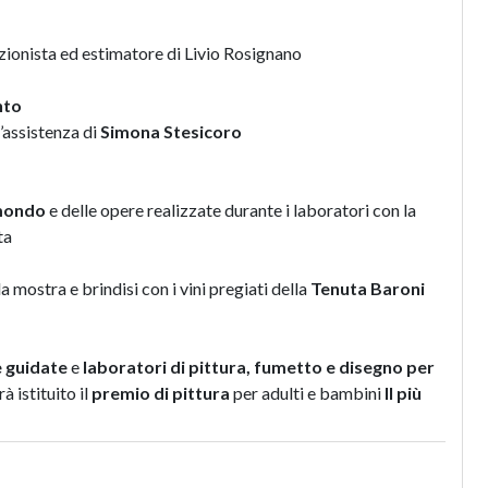
ezionista ed estimatore di Livio Rosignano
nto
l’assistenza di
Simona Stesicoro
 mondo
e delle opere realizzate durante i laboratori con la
ta
 mostra e brindisi con i vini pregiati della
Tenuta Baroni
e guidate
e
laboratori di pittura, fumetto e disegno per
à istituito il
premio di pittura
per adulti e bambini
Il più