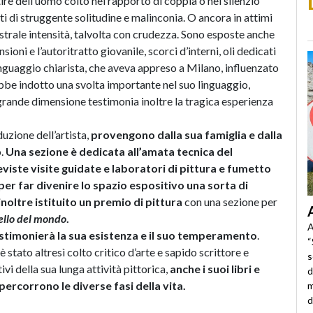
tire dell’uomo colto nel rapporto di coppia o nel silenzio
ti di struggente solitudine e malinconia. O ancora in attimi
istrale intensità, talvolta con crudezza. Sono esposte anche
oni e l’autoritratto giovanile, scorci d’interni, oli dedicati
linguaggio chiarista, che aveva appreso a Milano, influenzato
bbe indotto una svolta importante nel suo linguaggio,
 grande dimensione testimonia inoltre la tragica esperienza
uzione dell’artista,
provengono dalla sua famiglia e dalla
o.
Una sezione è dedicata all’amata tecnica del
eviste
visite guidate e laboratori di pittura e fumetto
, per far divenire lo spazio espositivo una sorta di
inoltre istituito un premio di pittura
con una sezione per
bello del mondo
.
A
estimonierà la sua esistenza e il suo temperamento
.
“
 stato altresì colto critico d’arte e sapido scrittore e
s
tivi della sua lunga attività pittorica,
anche i suoi libri e
d
percorrono le diverse fasi della vita.
m
d