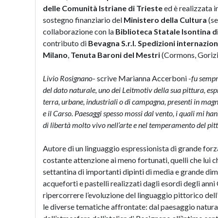
delle Comunità Istriane di Trieste
ed è realizzata 
sostegno finanziario del
Ministero della Cultura
(se
collaborazione con la
Biblioteca Statale Isontina d
contributo di
Bevagna S.r.l. Spedizioni internazion
Milano
,
Tenuta Baroni del Mestri
(Cormons, Gorizi
Livio Rosignano
- scrive Marianna Accerboni -
fu sempre
del dato naturale, uno dei Leitmotiv della sua pittura, es
terra, urbane, industriali o di campagna, presenti in magn
e il Carso. Paesaggi spesso mossi dal vento, i quali mi han
di libertà molto vivo nell’arte e nel temperamento del pit
Autore di un linguaggio espressionista di grande forz
costante attenzione ai meno fortunati, quelli che lui
settantina di importanti dipinti di media e grande dime
acqueforti e pastelli realizzati dagli esordi degli anni
ripercorrere l’evoluzione del linguaggio pittorico del
le diverse tematiche affrontate: dal paesaggio naturale