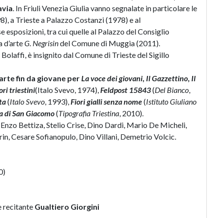
avia
. In Friuli Venezia Giulia vanno segnalate in particolare le
), a Trieste a Palazzo Costanzi (1978) e al
e esposizioni, tra cui quelle al Palazzo del Consiglio
a d’arte
G. Negrisin
del Comune di Muggia (2011).
Bolaffi, è insignito dal Comune di Trieste del Sigillo
’arte fin da giovane per
La voce dei giovani
,
Il Gazzettino
,
Il
ori triestini
(Italo Svevo, 1974),
Feldpost 15843
(
Del Bianco
,
ta
(
Italo Svevo
, 1993),
Fiori gialli senza nome
(
Istituto Giuliano
ta di San Giacomo
(
Tipografia Triestina
, 2010).
, Enzo Bettiza, Stelio Crise, Dino Dardi, Mario De Micheli,
rin, Cesare Sofianopulo, Dino Villani, Demetrio Volcic.
0)
e recitante
Gualtiero Giorgini