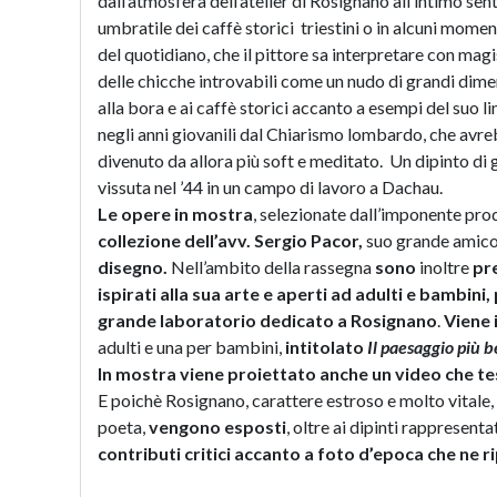
dall’atmosfera dell’atelier di Rosignano all’intimo sen
umbratile dei caffè storici triestini o in alcuni momen
del quotidiano, che il pittore sa interpretare con mag
delle chicche introvabili come un nudo di grandi dimensi
alla bora e ai caffè storici accanto a esempi del suo 
negli anni giovanili dal Chiarismo lombardo, che avre
divenuto da allora più soft e meditato. Un dipinto di
vissuta nel ’44 in un campo di lavoro a Dachau.
Le opere in mostra
, selezionate dall’imponente prod
collezione dell’avv. Sergio Pacor,
suo grande amic
disegno.
Nell’ambito della rassegna
sono
inoltre
pr
ispirati alla sua arte e aperti ad adulti e bambini
grande laboratorio dedicato a Rosignano
.
Viene 
adulti e una per bambini,
intitolato
Il paesaggio più 
In mostra viene proiettato anche un video che t
E poichè Rosignano, carattere estroso e molto vitale, è
poeta,
vengono esposti
, oltre ai dipinti rappresenta
contributi critici accanto a foto d’epoca che ne ri