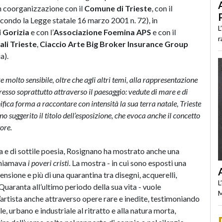
in coorganizzazione con il
Comune di Trieste
, con il
condo la Legge statale 16 marzo 2001 n. 72), in
L
i Gorizia
e con l’
Associazione Foemina APS
e con il
r
ali Trieste
,
Ciaccio Arte Big Broker Insurance
Group
a).
 molto sensibile, oltre che agli altri temi, alla rappresentazione
presso soprattutto attraverso il paesaggio: vedute di mare e di
ifica forma a raccontare con intensità la sua terra natale, Trieste
no suggerito il titolo dell’esposizione, che evoca anche il concetto
tore.
a e di sottile poesia, Rosignano ha mostrato anche una
 chiamava
i poveri cristi
. La mostra - in cui sono esposti una
nsione e più di una quarantina tra disegni, acquerelli,
L
 Quaranta all’ultimo periodo della sua vita - vuole
M
l’artista anche attraverso opere rare e inedite, testimoniando
, urbano e industriale al ritratto e alla natura morta,