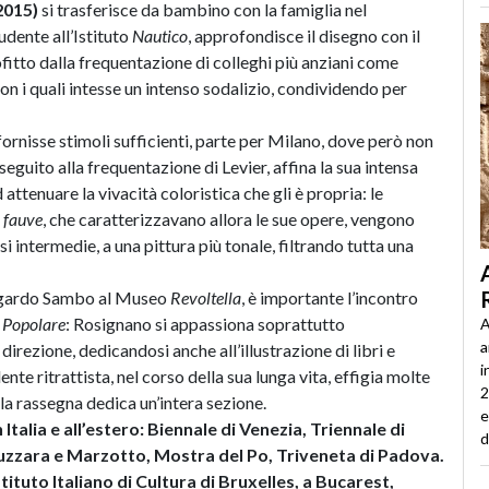
2015)
si trasferisce da bambino con la famiglia nel
udente all’Istituto
Nautico
, approfondisce il disegno con il
fitto dalla frequentazione di colleghi più anziani come
n i quali intesse un intenso sodalizio, condividendo per
fornisse stimoli sufficienti, parte per Milano, dove però non
eguito alla frequentazione di Levier, affina la sua intensa
attenuare la vivacità coloristica che gli è propria: le
i
fauve
, che caratterizzavano allora le sue opere, vengono
 intermedie, a una pittura più tonale, filtrando tutta una
 Edgardo Sambo al Museo
Revoltella
, è importante l’incontro
 Popolare
: Rosignano si appassiona soprattutto
A
a
direzione, dedicandosi anche all’illustrazione di libri e
i
nte ritrattista, nel corso della sua lunga vita, effigia molte
2
 la rassegna dedica un’intera sezione.
e
talia e all’estero: Biennale di Venezia, Triennale di
d
uzzara e Marzotto, Mostra del Po, Triveneta di Padova.
Istituto Italiano di Cultura di Bruxelles, a Bucarest,