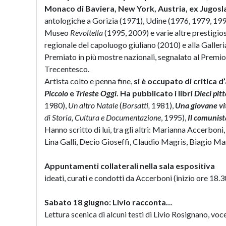
Monaco di Baviera, New York, Austria, ex Jugosl
antologiche a Gorizia (1971), Udine (1976, 1979, 1998
Museo
Revoltella
(1995, 2009) e varie altre prestigios
regionale del capoluogo giuliano (2010) e alla Galleri
Premiato in più mostre nazionali, segnalato al Premio 
Trecentesco.
Artista colto e penna fine,
si è occupato di critica d
Piccolo
e
Trieste Oggi
. Ha pubblicato i libri
Dieci pitt
1980),
Un altro Natale
(
Borsatti,
1981),
Una giovane vi
di Storia, Cultura e Documentazione
, 1995),
Il comunis
Hanno scritto di lui, tra gli altri: Marianna Accerboni
Lina Galli, Decio Gioseffi, Claudio Magris, Biagio Ma
Appuntamenti collaterali nella sala espositiva
ideati, curati e condotti da Accerboni (inizio ore 18.3
Sabato 18 giugno: Livio racconta…
Lettura scenica di alcuni testi di Livio Rosignano, voc