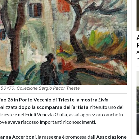
A
e
m. 50x70. Collezione Sergio Pacor Trieste
no 26 in Porto Vecchio di Trieste la mostra
Livio
alizzata
dopo la scomparsa dell’artista
, ritenuto uno dei
ieste e nel Friuli Venezia Giulia, assai apprezzato anche in
 dove aveva riscosso importanti riconoscimenti.
rianna Accerboni
, la rassegna è promossa dall’
Associazione