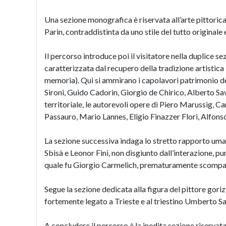
Una sezione monografica è riservata all’arte pittorica
Parin, contraddistinta da uno stile del tutto original
Il percorso introduce poi il visitatore nella duplice sez
caratterizzata dal recupero della tradizione artistica it
memoria). Qui si ammirano i capolavori patrimonio del
Sironi, Guido Cadorin, Giorgio de Chirico, Alberto Savi
territoriale, le autorevoli opere di Piero Marussig
Passauro, Mario Lannes, Eligio Finazzer Flori, Alfons
La sezione successiva indaga lo stretto rapporto umano
Sbisà e Leonor Fini, non disgiunto dall’interazione, p
quale fu Giorgio Carmelich, prematuramente scompars
Segue la sezione dedicata alla figura del pittore goriz
fortemente legato a Trieste e al triestino Umberto Saba
A concludere il percorso è la inedita sezione riservata