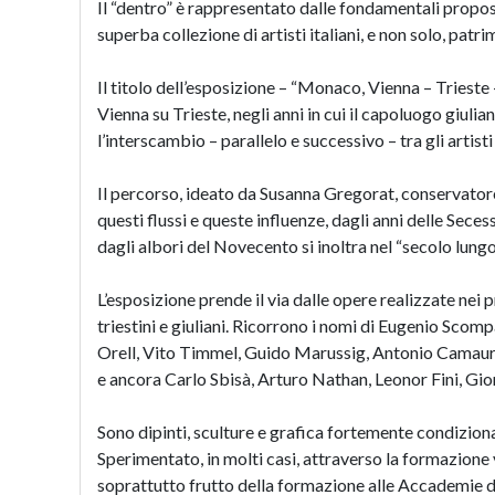
Il “dentro” è rappresentato dalle fondamentali proposte d
superba collezione di artisti italiani, e non solo, pat
Il titolo dell’esposizione – “Monaco, Vienna – Trieste
Vienna su Trieste, negli anni in cui il capoluogo giul
l’interscambio – parallelo e successivo – tra gli artisti d
Il percorso, ideato da Susanna Gregorat, conservatore 
questi flussi e queste influenze, dagli anni delle Secess
dagli albori del Novecento si inoltra nel “secolo lungo
L’esposizione prende il via dalle opere realizzate nei p
triestini e giuliani. Ricorrono i nomi di Eugenio Scom
Orell, Vito Timmel, Guido Marussig, Antonio Camaur,
e ancora Carlo Sbisà, Arturo Nathan, Leonor Fini, Gi
Sono dipinti, sculture e grafica fortemente condizion
Sperimentato, in molti casi, attraverso la formazione 
soprattutto frutto della formazione alle Accademie di