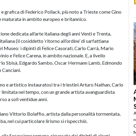
 e grafica di Federico Pollack, più noto a Trieste come Gino
e e maturata in ambito europeo e britannico.
ione dedicata all’arte italiana degli anni Venti e Trenta,
aliana (il cosiddetto ‘ritorno all’ordine’ di sarfattiana
 Museo: i dipinti di Felice Casorati, Carlo Carrà, Mario
nio e Felice Carena, in ambito nazionale. E, a livello
, Carlo Sbisà, Edgardo Sambo, Oscar Hermann Lamb, Edmondo
o Canciani.
 e artistico instauratosi tra i triestini Arturo Nathan, Carlo
ur limitata nel tempo, con un grande artista avanguardista
o a soli ventidue anni.
A
iano Vittorio Bolaffio, artista dalla personalità tormentata,
r
, nel cui particolare lirismo si rispecchiò.
C
N
 alla Secessione romana, rievocata dai dipinti di alcuni