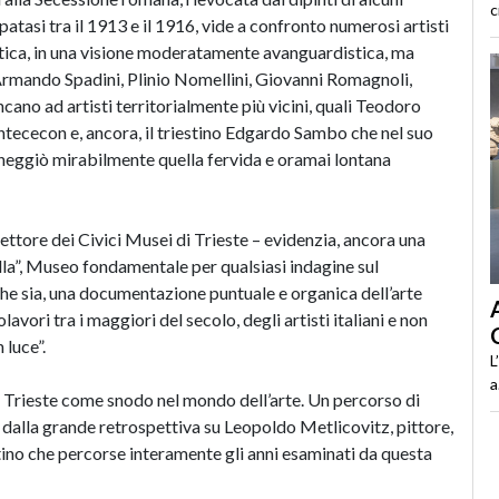
c
patasi tra il 1913 e il 1916, vide a confronto numerosi artisti
tica, in una visione moderatamente avanguardistica, ma
li Armando Spadini, Plinio Nomellini, Giovanni Romagnoli,
cano ad artisti territorialmente più vicini, quali Teodoro
ontececon e, ancora, il triestino Edgardo Sambo che nel suo
heggiò mirabilmente quella fervida e oramai lontana
ttore dei Civici Musei di Trieste – evidenzia, ancora una
ella”, Museo fondamentale per qualsiasi indagine sul
e sia, una documentazione puntuale e organica dell’arte
ori tra i maggiori del secolo, degli artisti italiani e non
luce”.
L
a
i Trieste come snodo nel mondo dell’arte. Un percorso di
dalla grande retrospettiva su Leopoldo Metlicovitz, pittore,
stino che percorse interamente gli anni esaminati da questa