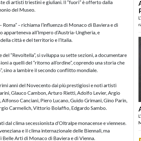
i artisti triestini e giuliani. Il “fuori” è offerto dalla
rimonio del Museo.
L
r
 – Roma” – richiama l’influenza di Monaco di Baviera e di
iano apparteneva all’Impero d’Austria-Ungheria, e
ella città e del territorio e l’Italia.
del “Revoltella”, si sviluppa su sette sezioni, a documentare
ioni a quelli del “ritorno all’ordine”, coprendo una storia che
”, sino a lambire il secondo conflitto mondiale.
rimi anni del Novecento dai più prestigiosi e noti artisti
parini, Glauco Cambon, Arturo Rietti, Adolfo Levier, Argio
 Alfonso Canciani, Piero Lucano, Guido Grimani, Gino Parin,
orgio Carmelich, Vittorio Bolaffio, Edgardo Sambo.
L
ati dal clima secessionista d’Oltralpe monacense e viennese.
M
veneziana e il clima internazionale delle Biennali, ma
 Belle Arti di Monaco di Baviera e di Vienna.