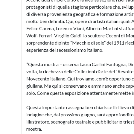
protagonisti di quella stagione particolare che, svilup
di diversa provenienza geografica e formazione artis
molto ben definita. Qui, opere di artisti italiani qua
Felice Carena, Lorenzo Viani, Alberto Martini si affian
Wolf-Ferrari, Virgilio Guidi, lo scultore Ceconi di M
sorprendente dipinto “Macchie di sole” del 1911 riec
esperienza del secessionismo italiano.
“Questa mostra – osserva Laura Carlini Fanfogna, Dire
volta, la ricchezza delle Collezioni d’arte del “Revolt
Novecento italiano. Qui troviamo, com’è opportuno ch
giuliana. Ma qui si conservano e ammirano anche capolav
solo. Come questa esposizione attentamente mette in 
Questa importante rassegna ben chiarisce il rilievo d
indagine che, dal prossimo giugno, sarà approfondito 
illustratore, scenografo teatrale e pubblicitario trie
mostra.