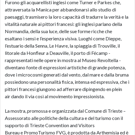
Furono gli acquarellisti inglesi come Turner e Parkes che,
attraversata la Manica per abbandonarsi allo studio di
paesaggi, trasmisero la loro capacità di tradurre la verità e la
vitalità naturale ai pittori francesi: gli inglesi parlano della
Normandia, della sua luce, delle sue forme ricche che
esaltano i sensi e l’esperienza visiva. Luoghi come Dieppe,
l’estuario della Senna, Le Havre, la spiaggia di Trouville, il
litorale da Honfleur a Deauville, il porto di Fécamp -
rappresentati nelle opere in mostra al Museo Revoltella -
diventano fonte di espressioni artistiche di grande potenza,
dove i microcosmi generati dal vento, dal mare e dalla bruma
possiedono una personalità fisica, intensa ed espressiva, che i
pittori francesi giungono ad afferrare dipingendo
en plein
air
dando il via così al movimento impressionista.
La mostra, promossa e organizzata dal
Comune di Trieste –
Assessorato alle politiche della cultura e del turismo
con il
supporto di
Trieste Convention and Visitors
Bureau
e
PromoTurismo FVG
, è prodotta da
Arthemisia
ed è