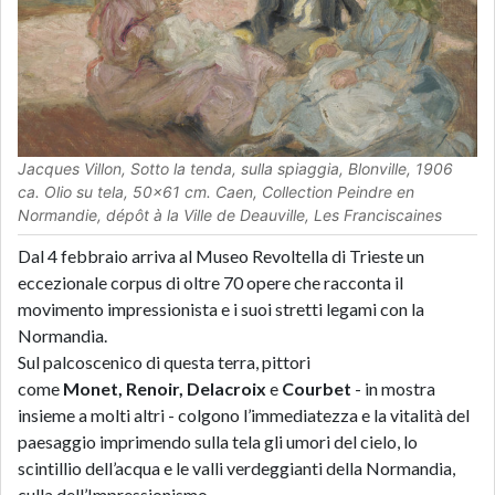
Jacques Villon, Sotto la tenda, sulla spiaggia, Blonville, 1906
ca. Olio su tela, 50x61 cm. Caen, Collection Peindre en
Normandie, dépôt à la Ville de Deauville, Les Franciscaines
Dal
4 febbraio
arriva al
Museo Revoltella
di
Trieste
un
eccezionale
corpus
di
oltre 70 opere
che racconta il
movimento impressionista e i suoi stretti legami con la
Normandia.
Sul palcoscenico di questa terra, pittori
come
Monet, Renoir, Delacroix
e
Courbet
- in mostra
insieme a molti altri - colgono l’immediatezza e la vitalità del
paesaggio imprimendo sulla tela gli umori del cielo, lo
scintillio dell’acqua e le valli verdeggianti della Normandia,
culla dell’Impressionismo.