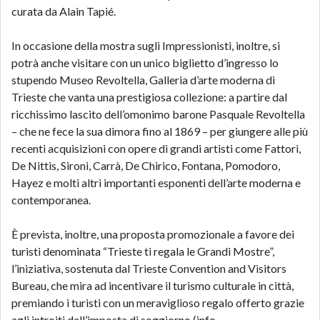
curata da
Alain Tapié
.
In occasione della mostra sugli Impressionisti, inoltre, si
potrà anche visitare con un unico biglietto d’ingresso lo
stupendo Museo Revoltella, Galleria d’arte moderna di
Trieste che vanta una prestigiosa collezione: a partire dal
ricchissimo lascito dell’omonimo barone Pasquale Revoltella
– che ne fece la sua dimora fino al 1869 – per giungere alle più
recenti acquisizioni con opere di grandi artisti come Fattori,
De Nittis, Sironi, Carrà, De Chirico, Fontana, Pomodoro,
Hayez e molti altri importanti esponenti dell’arte moderna e
contemporanea.
È prevista, inoltre, una proposta promozionale a favore dei
turisti denominata
“Trieste ti regala le Grandi Mostre”
,
l’iniziativa, sostenuta dal
Trieste Convention and Visitors
Bureau
, che mira ad incentivare il turismo culturale in città,
premiando i turisti con un meraviglioso regalo offerto grazie
agli introiti dell’imposta di soggiorno (info