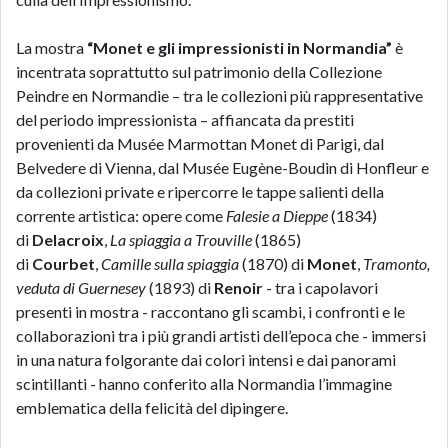
La mostra
“
Monet e gli impressionisti in Normandia
”
è
incentrata soprattutto sul patrimonio della
Collezione
Peindre en Normandie
– tra le collezioni più rappresentative
del periodo impressionista – affiancata da prestiti
provenienti da Musée Marmottan Monet di Parigi, dal
Belvedere di Vienna, dal Musée Eugène-Boudin di Honfleur e
da collezioni private e ripercorre le tappe salienti della
corrente artistica: opere come
Falesie a Dieppe
(1834)
di
Delacroix
,
La spiaggia a Trouville
(1865)
di
Courbet
,
Camille sulla spiaggia
(1870) di
Monet
,
Tramonto,
veduta di Guernesey
(1893) di
Renoir
- tra i capolavori
presenti in mostra - raccontano gli scambi, i confronti e le
collaborazioni tra i più grandi artisti dell’epoca che - immersi
in una natura folgorante dai colori intensi e dai panorami
scintillanti - hanno conferito alla Normandia l’immagine
emblematica della felicità del dipingere.