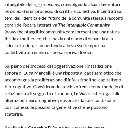
intangibile della
gig economy,
coinvolgendo alcuni lavoratori
on demand
in un processo di scrittura collettiva. Incentrati sui
temi dell’identità e del futuro della comunità stessa, i racconti
corali dell’opera interattiva
The Intangible Community
(www.theintangiblecommunity.com) presentano una natura
ibrida e molteplice, che spazia dal diario di denuncia alla
science fiction, riconnettendo allo stesso tempo una
collettività altrimenti dispersa e priva di voce.
Sul piano dei processi di soggettivazione, l’installazione
sonora di
Luca Marcelli
è una risposta al caos semiotico che
accompagna la proliferazione di info-stimoli nel capitalismo
bio-cognitivo. Considerando la schizofrenia come modello di
relazione tra il soggetto e il mondo,
Le Voci
si interroga sulle
alterazioni neuro-cognitive provocate da tale condizione
così come sulle possibilità generative che ne possono
scaturire.
Il collettivo
Orecchie D’Asino
ha lavorato invece sui