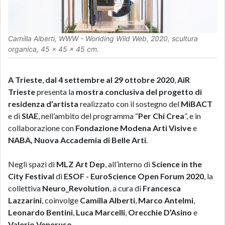
Camilla Alberti, WWW - Worlding Wild Web, 2020, scultura
organica, 45 x 45 x 45 cm.
A Trieste
,
dal 4 settembre al 29 ottobre 2020
,
AiR
Trieste
presenta la
mostra conclusiva del progetto di
residenza d’artista
realizzato con il sostegno del
MiBACT
e di
SIAE
, nell’ambito del programma “
Per Chi Crea
”, e in
collaborazione con
Fondazione Modena Arti Visive
e
NABA, Nuova Accademia di Belle Arti
.
Negli spazi di
MLZ Art Dep
, all’interno di
Science in the
City Festival
di
ESOF - EuroScience Open Forum 2020
, la
collettiva
Neuro_Revolution
, a cura di
Francesca
Lazzarini
, coinvolge
Camilla Alberti
,
Marco Antelmi
,
Leonardo Bentini
,
Luca Marcelli
,
Orecchie D’Asino
e
Valerio Veneruso
.