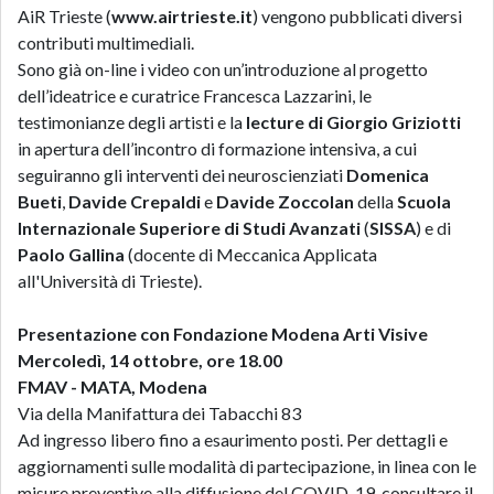
AiR Trieste (
www.airtrieste.it
) vengono pubblicati diversi
contributi multimediali.
Sono già on-line i video con un’introduzione al progetto
dell’ideatrice e curatrice Francesca Lazzarini, le
testimonianze degli artisti e la
lecture di
Giorgio Griziotti
in apertura dell’incontro di formazione intensiva, a cui
seguiranno gli interventi dei neuroscienziati
Domenica
Bueti
,
Davide Crepaldi
e
Davide Zoccolan
della
Scuola
Internazionale Superiore di Studi Avanzati
(
SISSA
) e di
Paolo Gallina
(docente di Meccanica Applicata
all'Università di Trieste).
Presentazione con Fondazione Modena Arti Visive
Mercoledì, 14 ottobre, ore 18.00
FMAV - MATA, Modena
Via della Manifattura dei Tabacchi 83
Ad ingresso libero fino a esaurimento posti. Per dettagli e
aggiornamenti sulle modalità di partecipazione, in linea con le
misure preventive alla diffusione del COVID-19, consultare il