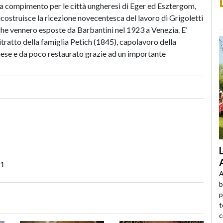
 compimento per le città ungheresi di Eger ed Esztergom,
 ricostruisce la ricezione novecentesca del lavoro di Grigoletti
he vennero esposte da Barbantini nel 1923 a Venezia. E’
itratto della famiglia Petich (1845), capolavoro della
nese e da poco restaurato grazie ad un importante
51
A
b
p
t
c