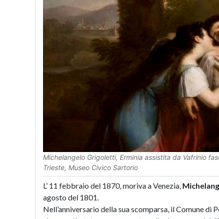
Michelangelo Grigoletti, Erminia assistita da Vafrinio fa
Trieste, Museo Civico Sartorio
L’ 11 febbraio del 1870, moriva a Venezia,
Michelang
agosto del 1801.
Nell’anniversario della sua scomparsa, il Comune di 