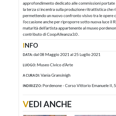
approfondimento dedicato alle commissioni portate a
la terza si incentra sulla produzione ritrattistica che
permettendo un nuovo confronto visivo tra le opere c
l’occasione anche per riproporre sotto nuova luce il R
maturità dell’artista appartenente al museo pordeno
contributo di CoopAlleanza3.0 .
I
NFO
dal 08 Maggio 2021 al 25 Luglio 2021
DATA:
Museo Civico d’Arte
LUOGO:
Vania Gransinigh
A CURA DI:
Pordenone - Corso Vittorio Emanuele II, 
INDIRIZZO:
V
EDI ANCHE