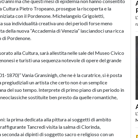
50 anni ma che questi mesi di epidemia non hanno consentito
la Cultura Pietro Tropeano, prosegue la riscoperta e la
 iniziata con il Pordenone. Michelangelo Grigoletti,
L
 sua individualità creativa uno dei periodi forse meno
r
tista della nuova “Accademia di Venezia” lasciandoci una ricca
o di Pordenone.
orato alla Cultura, sarà allestita nelle sale del Museo Civico
denonesi e turisti una sequenza notevole di opere del grande
1870)” Vania Gransinigh, che ne è la curatrice, si è posta
 pregiudiziali un artista che certo non è un semplice
ana del suo tempo. Interprete di primo piano di un periodo in
he neoclassiche sostituite ben presto da quelle romantiche,
L
oni: la prima dedicata alla pittura ai soggetti di ambito
M
affigurante Tancredi visita la salma di Clorinda,
 seconda ai dipinti di soggetto sacro e religioso con un