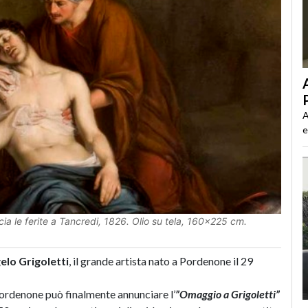
A
e
scia le ferite a Tancredi, 1826. Olio su tela, 160x225 cm.
elo Grigoletti
, il grande artista nato a Pordenone il 29
Pordenone può finalmente annunciare l’
”Omaggio a Grigoletti”