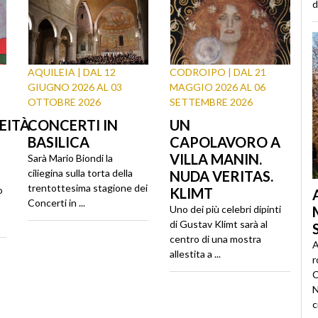
d
AQUILEIA | DAL 12
CODROIPO | DAL 21
GIUGNO 2026 AL 03
MAGGIO 2026 AL 06
OTTOBRE 2026
SETTEMBRE 2026
EITÀ
CONCERTI IN
UN
BASILICA
CAPOLAVORO A
VILLA MANIN.
Sarà Mario Biondi la
ciliegina sulla torta della
NUDA VERITAS.
trentottesima stagione dei
o
KLIMT
Concerti in ...
Uno dei più celebri dipinti
di Gustav Klimt sarà al
centro di una mostra
A
allestita a ...
r
C
N
c