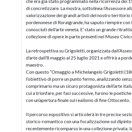
che era già stato programmato nella ricorrenza dei 1
di concretizzare. La mostra, sottolinea l’Assessore al
valorizzazione dei grandi artisti del nostro territorio
pordenonese di Roraigrande, ha saputo riempire con la
conosciuti dell’arte veneta. E’ stato un grande ritrat
collezione di opere in parte presenti nel Museo Civic
La retrospettiva su Grigoletti, organizzata dall’Assess
d’arte dall’8 maggio al 25 luglio 2021 e offrirà a por
maestro.
Con questo “Omaggio a Michelangelo Grigoletti (1801-
l’obiettivo di porre un punto fermo, analizzando senza
comprimario ma un sicuro protagonista dell’arte itali
cui a trionfare, per fasi successive, furono le poetic
con un’apertura finale sul realismo di fine Ottocento.
Il percorso espositivo si articolerà in tre precise sezi
storico-romantico con una focalizzazione sul dipinto r
recentemente ricomparso in una collezione privata; la