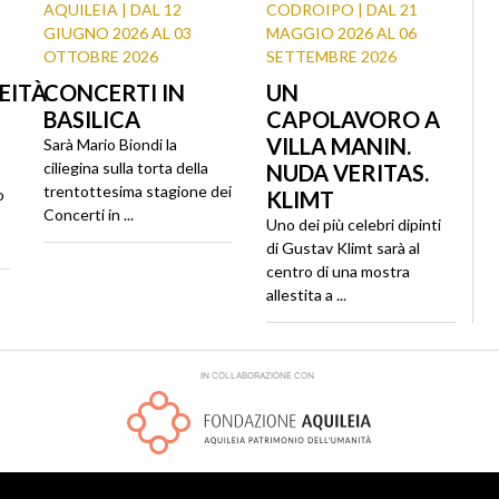
AQUILEIA | DAL 12
CODROIPO | DAL 21
GIUGNO 2026 AL 03
MAGGIO 2026 AL 06
OTTOBRE 2026
SETTEMBRE 2026
EITÀ
CONCERTI IN
UN
BASILICA
CAPOLAVORO A
VILLA MANIN.
Sarà Mario Biondi la
ciliegina sulla torta della
NUDA VERITAS.
trentottesima stagione dei
o
KLIMT
Concerti in ...
Uno dei più celebri dipinti
di Gustav Klimt sarà al
centro di una mostra
allestita a ...
IN COLLABORAZIONE CON