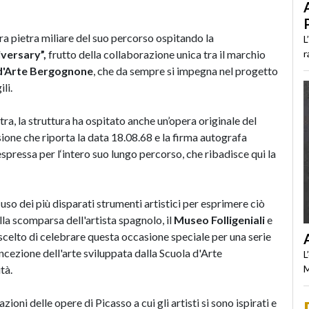
tra pietra miliare del suo percorso ospitando la
L
r
iversary”,
frutto della collaborazione unica tra il marchio
a d'Arte Bergognone
, che da sempre si impegna nel progetto
li.
a, la struttura ha ospitato anche un’opera originale del
cisione che riporta la data 18.08.68 e la firma autografa
espressa per l‘intero suo lungo percorso, che ribadisce qui la
uso dei più disparati strumenti artistici per esprimere ciò
la scomparsa dell'artista spagnolo, il
Museo Folligeniali
e
o scelto di celebrare questa occasione speciale per una serie
cezione dell'arte sviluppata dalla Scuola d'Arte
L
tà.
M
zioni delle opere di Picasso a cui gli artisti si sono ispirati e