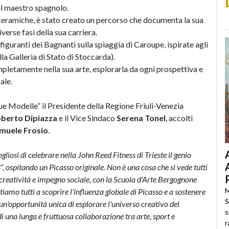
el maestro spagnolo.
 ceramiche, è stato creato un percorso che documenta la sua
diverse fasi della sua carriera.
figuranti dei Bagnanti sulla spiaggia di Caroupe, ispirate agli
la Galleria di Stato di Stoccarda).
pletamente nella sua arte, esplorarla da ogni prospettiva e
ale.
ue Modelle” il Presidente della Regione Friuli-Venezia
berto Dipiazza
e il Vice Sindaco
Serena Tonel
, accolti
muele Frosio
.
liosi di celebrare nella John Reed Fitness di Trieste il genio
ospitando un Picasso originale. Non è una cosa che si vede tutti
creatività e impegno sociale, con la Scuola d'Arte Bergognone
M
tiamo tutti a scoprire l'influenza globale di Picasso e a sostenere
S
un'opportunità unica di esplorare l'universo creativo del
s
i una lunga e fruttuosa collaborazione tra arte, sport e
r