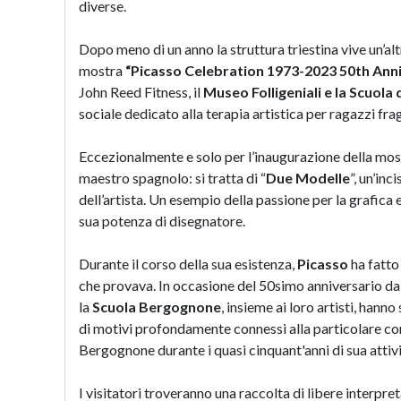
diverse.
Dopo meno di un anno la struttura triestina vive un’al
mostra
“Picasso Celebration 1973-2023 50th Ann
John Reed Fitness, il
Museo Folligeniali e la Scuol
sociale dedicato alla terapia artistica per ragazzi fragi
Eccezionalmente e solo per l’inaugurazione della mostr
maestro spagnolo: si tratta di “
Due Modelle
”, un’in
dell’artista. Un esempio della passione per la grafica 
sua potenza di disegnatore.
Durante il corso della sua esistenza,
Picasso
ha fatto 
che provava. In occasione del 50simo anniversario dal
la
Scuola Bergognone
, insieme ai loro artisti, hann
di motivi profondamente connessi alla particolare con
Bergognone durante i quasi cinquant'anni di sua attivi
I visitatori troveranno una raccolta di libere interpreta