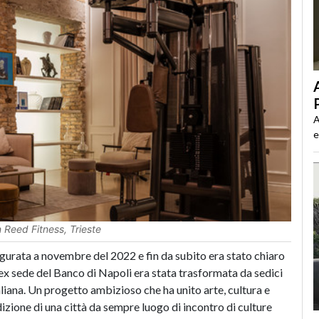
A
e
Reed Fitness, Trieste
ugurata a novembre del 2022 e fin da subito era stato chiaro
l’ex sede del Banco di Napoli era stata trasformata da sedici
aliana. Un progetto ambizioso che ha unito arte, cultura e
izione di una città da sempre luogo di incontro di culture