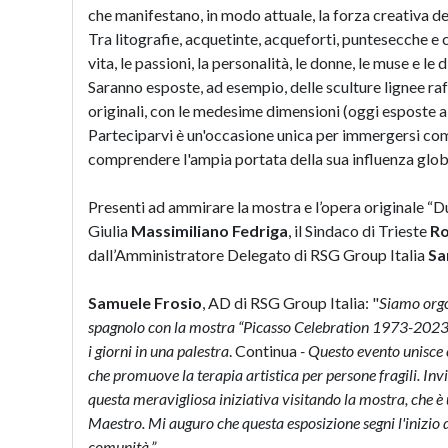
che manifestano, in modo attuale, la forza creativa d
Tra litografie, acquetinte, acqueforti, puntesecche e
vita, le passioni, la personalità, le donne, le muse e le 
Saranno esposte, ad esempio, delle sculture lignee raf
originali, con le medesime dimensioni (oggi esposte al
Parteciparvi è un'occasione unica per immergersi com
comprendere l'ampia portata della sua influenza glob
Presenti ad ammirare la mostra e l’opera originale “D
Giulia
Massimiliano Fedriga
, il Sindaco di Trieste
Ro
dall’Amministratore Delegato di RSG Group Italia
Sa
Samuele Frosio
, AD di RSG Group Italia: "
Siamo orgog
spagnolo con la mostra “Picasso Celebration 1973-2023”, 
i giorni in una palestra
. Continua
- Questo evento unisce 
che promuove la terapia artistica per persone fragili. Invi
questa meravigliosa iniziativa visitando la mostra, che è 
Maestro. Mi auguro che questa esposizione segni l'inizio d
comunità.”