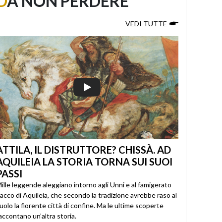
D
A NON PERDERE
VEDI TUTTE
ATTILA, IL DISTRUTTORE? CHISSÀ. AD
AQUILEIA LA STORIA TORNA SUI SUOI
PASSI
ille leggende aleggiano intorno agli Unni e al famigerato
acco di Aquileia, che secondo la tradizione avrebbe raso al
uolo la fiorente città di confine. Ma le ultime scoperte
accontano un’altra storia.