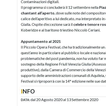
Contaminazioni digitali.
Il programma si concluderà il 12 settembre nella
Pia
chantant all’aperto
, dove sulle note del compositor
calice dell’aperitivo a lui dedicato, ma interpretato 
Gialla. Ospite d’eccezione sarà il
celebre tenore ro
Koberidze e al baritono triestino Niccolò Ceriani.
Appuntamento al 2021
Il Piccolo Opera Festival, che ha tradizionalmente un
quest’anno in particolare al pubblico locale e naziona
problematiche del post pandemia, non ha voluto far m
sostegno della Regione Friuli Venezia Giulia (Assessor
produttive), dalla Camera di Commercio della Venezia 
supporto delle amministrazioni comunali di Aquileia,
Festival si riproporrà con la 14° edizione nelle sue date
I
NFO
dal 20 Agosto 2020 al 13 Settembre 2020
DATA: