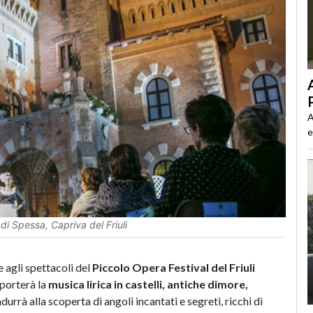
A
e
 di Spessa, Capriva del Friuli
e agli spettacoli del
Piccolo Opera Festival del Friuli
porterà la
musica lirica in castelli, antiche dimore,
ndurrà alla scoperta di angoli incantati e segreti, ricchi di