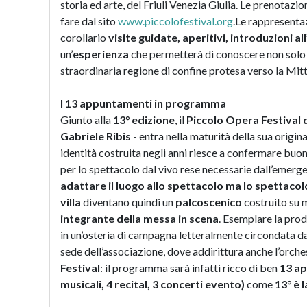
storia ed arte, del Friuli Venezia Giulia. Le prenotazion
fare dal sito
www.piccolofestival.org
.Le rappresenta
corollario
visite guidate, aperitivi, introduzioni al
un’
esperienza
che permetterà di conoscere non solo l
straordinaria regione di confine protesa verso la Mit
I 13 appuntamenti in programma
Giunto alla
13° edizione
, il
Piccolo Opera Festival d
Gabriele Ribis
- entra nella maturità della sua origina
identità costruita negli anni riesce a confermare buo
per lo spettacolo dal vivo rese necessarie dall’emerge
adattare il luogo allo spettacolo ma lo spettacolo,
villa
diventano quindi un
palcoscenico
costruito su 
integrante della messa in scena
. Esemplare la pro
in un’osteria di campagna letteralmente circondata dai
sede dell’associazione, dove addirittura anche l’orche
Festival
: il programma sarà infatti ricco di ben
13 ap
musicali, 4 recital, 3 concerti evento)
come
13° è 