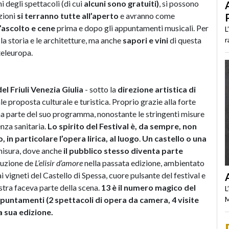
i degli spettacoli (di cui
alcuni sono gratuiti)
, si possono
zioni
si terranno tutte all’aperto
e avranno come
l’ascolto e cene
prima e dopo gli appuntamenti musicali. Per
L
r
a storia e le architetture, ma anche
sapori e vini
di questa
teleuropa.
el Friuli Venezia Giulia
- sotto la
direzione artistica di
le proposta culturale e turistica. Proprio grazie alla forte
na parte del suo programma, nonostante le stringenti misure
nza sanitaria.
Lo spirito del Festival è, da sempre, non
 in particolare l’opera lirica, al luogo
.
Un castello o una
misura, dove anche
il pubblico stesso diventa parte
duzione de
L’elisir d’amore
nella passata edizione, ambientato
 vigneti del Castello di Spessa, cuore pulsante del festival e
stra faceva parte della scena.
13 è il numero magico del
L
puntamenti (2 spettacoli di opera da camera, 4 visite
M
la sua edizione.