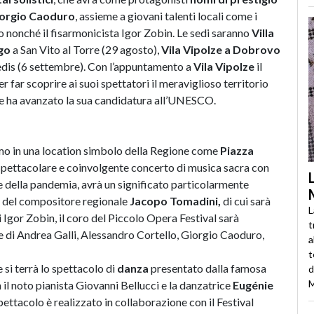
orgio Caoduro
, assieme a giovani talenti locali come i
 nonché il fisarmonicista Igor Zobin. Le sedi saranno
Villa
go
a San Vito al Torre (29 agosto),
Vila Vipolze a Dobrovo
edis (6 settembre). Con l’appuntamento a
Vila Vipolze
il
per far scoprire ai suoi spettatori il meraviglioso territorio
che ha avanzato la sua candidatura all’UNESCO.
rimo in una location simbolo della Regione come
Piazza
 spettacolare e coinvolgente concerto di musica sacra con
me della pandemia, avrà un significato particolarmente
a del compositore regionale
Jacopo Tomadini,
di cui sarà
L
i Igor Zobin, il coro del Piccolo Opera Festival sarà
t
le di Andrea Galli, Alessandro Cortello, Giorgio Caoduro,
a
t
e si terrà lo spettacolo di
danza
presentato dalla famosa
d
M
 il noto pianista Giovanni Bellucci e la danzatrice
Eugénie
spettacolo è realizzato in collaborazione con il Festival