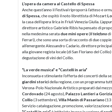
L’opera da camera al Castello di Spessa
Anche quest’anno il Festival riproporrà l’atteso e orm
di Spessa,
che ospitò il noto librettista di Mozart
Lo
la casa dell’opera lirica in Friuli Venezia Giulia. L’app
direttore artistico Gabriele Ribis ha pensato di pro
nella medesima serata
due mini opere
(
Il telefono
di
Ferrari), che sono una sorta di racconto di due coppie
all’emergente Alessandro Cadario, direttore principal
alla giovane regista locale (di San Floriano del Collio
degustazione di vini del Collio.
“La verde musica” e “Castelli in aria”
Inconsueta e stimolante l’offerta dei concerti della s
giardini storici
della regione, con un programma tutto
Verona-Polo Nazionale Artistico preparati dal mezzo
Cordovado
(24 agosto),
Palazzo Lantieri a Gorizi
Collio
(3 settembre),
Villa Manin di Passariano
(13 
Servizio catalogazione, promozione, valorizzazione e 
“Castelli in aria”
è intitolata invece la sezione di
recit