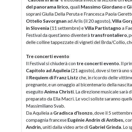
del panorama lirico,
quali
Massimo Giordano
e
Gi
soprani Giulia Della Peruta e Francesca Paola Geretto
Ottelio Savorgnan
ad Ariis (il 20 agosto),
Villa Gor
in Slovenia
(11 settembre) e
Villa Partistagno
a Fa
Festival da quest’anno diventerà
transfrontaliero
, 
delle colline tappezzate di vigneti del Brda/Collio, 
Tre concerti evento
Il Festival si chiuderà con
tre concerti evento
. Il p
Capitolo ad Aquileia
(21 agosto), dove si terrà uno
il
Requiem di Franz Listz
che, in ricordo delle vitti
pregnante, e un omaggio al bicentenario della nascit
eseguito
Anima Christi
. La direzione musicale sarà d
preparato da Elia Macrì. Le voci soliste saranno quel
Massimiliano Svab.
Da Aquileia a
Gradisca d’Isonzo
, dove il 5 settembr
compagnia francese
Eugénie Andrin di Antibes,
con
Andrin,
uniti dalla video arte di
Gabriel Grinda
. Lo 