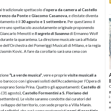
ai tradizionale spettacolo d’
opera da camera al Castello
renzo da Ponte
e
Giacomo Casanova
, e d’estate diventa
untamento è il
30 agosto e 1 settembre
. Per quest’anno il
porre uno spettacolo assolutamente originale proponendo
 Giancarlo Menotti e
Il segreto di Susanna
di Ermanno Wolf
 durante la quarantena. La direzione musicale sarà affidata
e dell’Orchestra dei Pomeriggi Musicali di Milano, e la regia
) Jasmin Kovic. A fare da corollario sarà una cena con
ezione
“La verde musica”
, vere e proprie
visite musicali a
 barocco con i giovani solisti dell’Accademia per l’Opera di
C
soprano Sonia Prina. Quattro gli appuntamenti:
Castello di
g
a
(31 agosto),
Castello Formentini a S. Floriano del
i
settembre). Le visite saranno condotte dai curatori del
e
sviluppo del territorio, con sede proprio a Villa Manin.
m
al solistici
, che avrà come protagonisti
nomi di prestigio