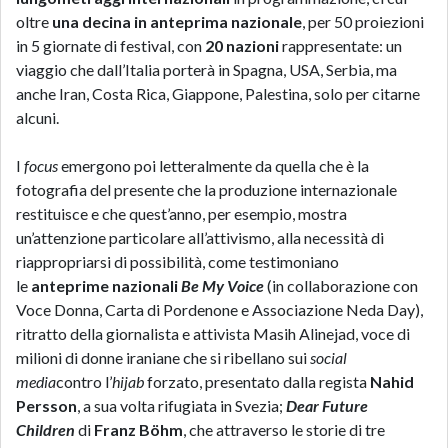
oltre
una decina
in anteprima nazionale
, per 50 proiezioni
in 5 giornate di festival, con
20 nazioni
rappresentate: un
viaggio che dall’Italia porterà in Spagna, USA, Serbia, ma
anche Iran, Costa Rica, Giappone, Palestina, solo per citarne
alcuni.
I
focus
emergono poi letteralmente da quella che è la
fotografia del presente che la produzione internazionale
restituisce e che quest’anno, per esempio, mostra
un’attenzione particolare all’attivismo, alla necessità di
riappropriarsi di possibilità, come testimoniano
le
anteprime nazionali
Be My Voice
(in collaborazione con
Voce Donna, Carta di Pordenone e Associazione Neda Day),
ritratto della giornalista e attivista Masih Alinejad, voce di
milioni di donne iraniane che si ribellano sui
social
media
contro l’
hijab
forzato, presentato dalla regista
Nahid
Persson
, a sua volta rifugiata in Svezia;
Dear Future
Children
di
Franz Böhm
, che attraverso le storie di tre