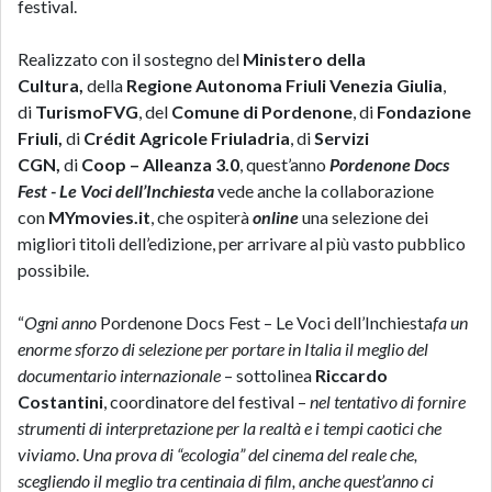
festival.
Realizzato con il sostegno del
Ministero della
Cultura,
della
Regione Autonoma Friuli Venezia Giulia
,
di
TurismoFVG
, del
Comune di Pordenone
, di
Fondazione
Friuli,
di
Crédit Agricole Friuladria
, di
Servizi
CGN,
di
Coop – Alleanza 3.0
, quest’anno
Pordenone Docs
Fest - Le Voci dell’Inchiesta
vede anche la collaborazione
con
MYmovies.it
, che ospiterà
online
una selezione dei
migliori titoli dell’edizione, per arrivare al più vasto pubblico
possibile.
“
Ogni anno
Pordenone Docs Fest – Le Voci dell’Inchiesta
fa un
enorme sforzo di selezione per portare in Italia il meglio del
documentario internazionale
– sottolinea
Riccardo
Costantini
, coordinatore del festival –
nel tentativo di fornire
strumenti di interpretazione per la realtà e i tempi caotici che
viviamo
.
Una prova di “ecologia” del cinema del reale che,
scegliendo il meglio tra centinaia di film, anche quest’anno ci