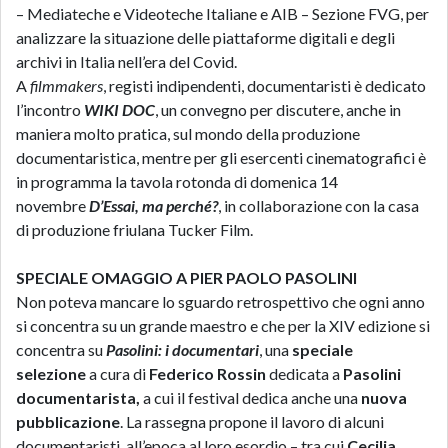
– Mediateche e Videoteche Italiane e AIB – Sezione FVG, per
analizzare la situazione delle piattaforme digitali e degli
archivi in Italia nell’era del Covid.
A
filmmakers
, registi indipendenti, documentaristi è dedicato
l’incontro
WIKI DOC
, un convegno per discutere, anche in
maniera molto pratica, sul mondo della produzione
documentaristica, mentre per gli esercenti cinematografici è
in programma la tavola rotonda di domenica 14
novembre
D’Essai, ma perché?
, in collaborazione con la casa
di produzione friulana Tucker Film.
SPECIALE OMAGGIO A PIER PAOLO PASOLINI
Non poteva mancare lo sguardo retrospettivo che ogni anno
si concentra su un grande maestro e che per la XIV edizione si
concentra su
Pasolini: i documentari
, una
speciale
selezione
a cura di
Federico Rossin
dedicata a
Pasolini
documentarista,
a cui il festival dedica anche una
nuova
pubblicazione
. La rassegna propone il lavoro di alcuni
documentaristi, all’epoca al loro esordio – tra cui
Cecilia