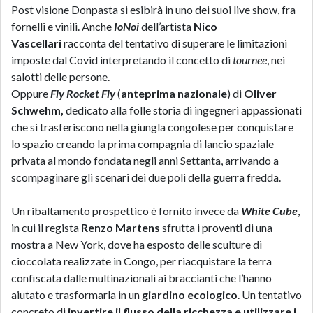
Post visione Donpasta si esibirà in uno dei suoi live show, fra
fornelli e vinili. Anche
IoNoi
dell’artista
Nico
Vascellari
racconta del tentativo di superare le limitazioni
imposte dal Covid interpretando il concetto di
tournee
, nei
salotti delle persone.
Oppure
Fly Rocket Fly
(
anteprima nazionale
) di
Oliver
Schwehm,
dedicato alla folle storia di ingegneri appassionati
che si trasferiscono nella giungla congolese per conquistare
lo spazio creando la prima compagnia di lancio spaziale
privata al mondo fondata negli anni Settanta, arrivando a
scompaginare gli scenari dei due poli della guerra fredda.
Un ribaltamento prospettico è fornito invece da
White Cube
,
in cui il regista
Renzo Martens
sfrutta i proventi di una
mostra a New York, dove ha esposto delle sculture di
cioccolata realizzate in Congo, per riacquistare la terra
confiscata dalle multinazionali ai braccianti che l’hanno
aiutato e trasformarla in un
giardino ecologico
. Un tentativo
concreto di
invertire il flusso della ricchezza e utilizzare i