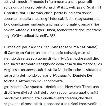
attiviste mostra il mondo in fiamme, ma anche possibili
soluzioni; o l’incredibile storia di
Writing with fire
di
Sushmit
Ghosh
e
Rintu Thomas
, che ci porta in India tra donne
appartenenti alla casta degli intoccabili, che reagiscono alla
loro condizione fondando un proprio giornale; o ancora
The
Soviet Garden
di
Dragos Turea
, sconcertante documentario
sugli OGM radioattivi nell’URSS.
Di reazioni parla anche
Chef Flynn
(
anteprima nazionale
)
di
Cameron Yates
, un documentario coinvolgente sul
viaggio da ragazzo a uomo di Flynn McGarry, che a soli dieci
anni ha trasformato il soggiorno della casa di sua madre a Los
Angeles in un
supper club
da stella Michelin e che ha sfidato la
gerarchia del mondo culinario.
Naviganti
di
Daniele De
Michele
, attraverso il dj, economista,
gastronomo
Donpasta
, – definito dal New York Times uno
di più inventivi attivisti del cibo – racconta una quotidianità
pandemica intrecciata a quella di altri creativi, che dalla
negazione di possibilità approdano a soluzioni imprevedibili.