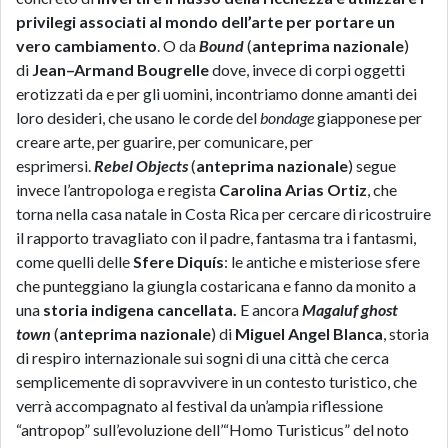
privilegi associati al mondo dell’arte per portare un
vero cambiamento
. O da
Bound
(
anteprima nazionale
)
di
Jean–Armand Bougrelle
dove, invece di corpi oggetti
erotizzati da e per gli uomini, incontriamo donne amanti dei
loro desideri, che usano le corde del
bondage
giapponese per
creare arte, per guarire, per comunicare, per
esprimersi.
Rebel Objects
(
anteprima nazionale
) segue
invece l’antropologa e regista
Carolina Arias Ortiz
, che
torna nella casa natale in Costa Rica per cercare di ricostruire
il rapporto travagliato con il padre, fantasma tra i fantasmi,
come quelli delle
Sfere Diquís
: le antiche e misteriose sfere
che punteggiano la giungla costaricana e fanno da monito a
una
storia indigena cancellata.
E ancora
Magaluf ghost
town
(
anteprima nazionale
) di
Miguel Angel Blanca
, storia
di respiro internazionale sui sogni di una città che cerca
semplicemente di sopravvivere in un contesto turistico, che
verrà accompagnato al festival da un’ampia riflessione
“antropop” sull’evoluzione dell’“Homo Turisticus” del noto