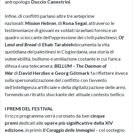
antropologo
Duccio Canestrini
.
Infine, di conflitti parlano altre tre anteprime
nazionali:
Mission Hebron
, di
Rona Segal
, attraverso le
testimonianze di giovani ex soldati israeliani fornisce un
quadro scioccante dell'oppressione dei civili palestinesi;
Of
Land and Bread
di
Ehab Tarabieh
documenta la vita
quotidiana dei palestinesi in Cisgiordania, una storia di
vulnerabilità, bullismo e umiliazione costante in cui l’unica
difesa è una telecamera;
BELLUM – The Daemon of
War
di
David Herdies e Georg Götmark
fa riflettere invece
sulla spersonalizzazione del conflitto con l’avvento
dell’intelligenza artificiale e della digitalizzazione delle armi,
fornendo un ritratto shockante del attuale contesto bellico.
I PREMI DEL FESTIVAL
Il ricco programma verrà coronato da ben
cinque
premi
dedicati alle
opere più significative della XIV
edizione
,
in primis
Il Coraggio delle Immagini
– col sostegno