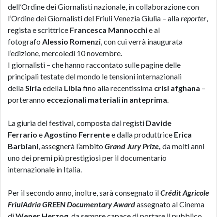
dell’Ordine dei Giornalisti nazionale, in collaborazione con
l’Ordine dei Giornalisti del Friuli Venezia Giulia – alla
r
eporter
,
regista e scrittrice
Francesca Mannocchi
e al
fotografo
Alessio Romenzi
, con cui verrà inaugurata
l’edizione, mercoledì 10 novembre.
I giornalisti – che hanno raccontato sulle pagine delle
principali testate del mondo le tensioni internazionali
della
Siria
edella
Libia
fino alla recentissima
crisi afghana
–
porteranno
eccezionali materiali in anteprima
.
La giuria del festival, composta dai registi
Davide
Ferrario
e
Agostino Ferrente
e dalla produttrice
Erica
Barbiani
, assegnerà l’ambito
Grand
Jury Prize
,
da molti anni
uno dei premi più prestigiosi per il documentario
internazionale in Italia.
Per il secondo anno, inoltre, sarà consegnato il
Crédit Agricole
FriulAdria
GREEN Documentary Award
assegnato al Cinema
di
Wener Herzog
, da sempre capace di portare il pubblico