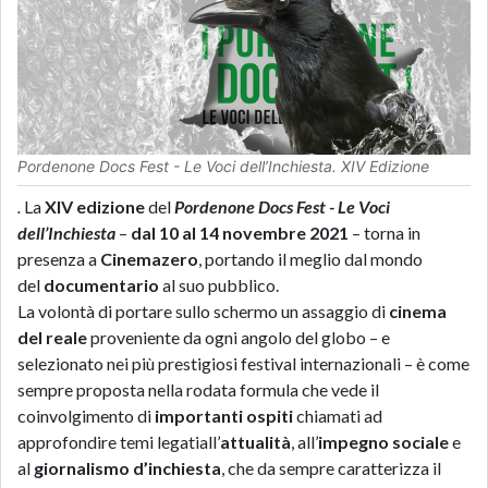
Pordenone Docs Fest - Le Voci dell’Inchiesta. XIV Edizione
.
La
XIV edizione
del
Pordenone Docs Fest - Le Voci
dell’Inchiesta
–
dal 10 al 14 novembre 2021
– torna in
presenza a
Cinemazero
, portando il meglio dal mondo
del
documentario
al suo pubblico.
La volontà di portare sullo schermo un assaggio di
cinema
del reale
proveniente da ogni angolo del globo – e
selezionato nei più prestigiosi festival internazionali – è come
sempre proposta nella rodata formula che vede il
coinvolgimento di
importanti ospiti
chiamati ad
approfondire temi legatiall’
attualità
, all’
impegno sociale
e
al
giornalismo d’inchiesta
, che da sempre caratterizza il