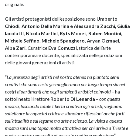
originale.
Gli artisti protagonisti dell’esposizione sono
Umberto
Chiodi, Antonio Della Marina e Alessandra Zucchi, Giulia
Iacolutti, Nicola Martini, Ryts Monet, Ruben Montini,
Michele Seffino, Michele Spanghero, Aryan Ozmaei,
Alba Zari.
Curatrice
Eva Comuzzi
, storica dell’arte
contemporanea e docente, specializzata nelle produzioni
delle giovani generazioni di artisti.
“
La presenza degli artisti nel nostro ateneo ha piantato semi
creativi che sono certo germoglieranno per lungo tempo sia nei
nostri dipartimenti che negli ambienti artistici coinvolti –
ha
sottolineato il rettore
Roberto Di Lenarda
–
con questa
mostra, lasciando totale libertà creativa agli artisti, vogliamo
solleticare la capacità critica e stimolare riflessioni anche forti
sull’attualità e sul legame tra arte e scienza. La visita a questa
mostra sarà una tappa molto attrattiva per chi arriva a Trieste e
vuole scoprire una realtà vivace e in continua evoluzione
”.