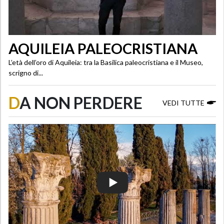
AQUILEIA PALEOCRISTIANA
L’età dell’oro di Aquileia: tra la Basilica paleocristiana e il Museo,
scrigno di...
D
A NON PERDERE
VEDI TUTTE