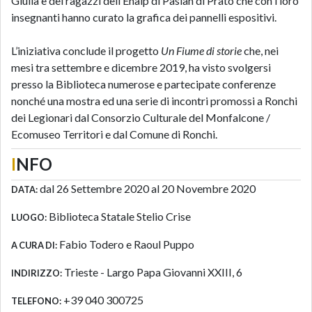
Giulia e dei ragazzi dell’Enaip di Pasian di Prato che con i loro
insegnanti hanno curato la grafica dei pannelli espositivi.
L’iniziativa conclude il progetto
Un Fiume di storie
che, nei
mesi tra settembre e dicembre 2019, ha visto svolgersi
presso la Biblioteca numerose e partecipate conferenze
nonché una mostra ed una serie di incontri promossi a Ronchi
dei Legionari dal Consorzio Culturale del Monfalcone /
Ecomuseo Territori e dal Comune di Ronchi.
I
NFO
dal 26 Settembre 2020 al 20 Novembre 2020
DATA:
Biblioteca Statale Stelio Crise
LUOGO:
Fabio Todero e Raoul Puppo
A CURA DI:
Trieste - Largo Papa Giovanni XXIII, 6
INDIRIZZO:
+39 040 300725
TELEFONO: