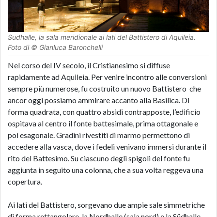
Sudhalle, la sala meridionale ai lati del Battistero di Aquileia.
Foto di © Gianluca Baronchelli
Nel corso del IV secolo, il Cristianesimo si diffuse
rapidamente ad Aquileia. Per venire incontro alle conversioni
sempre più numerose, fu costruito un nuovo Battistero che
ancor oggi possiamo ammirare accanto alla Basilica. Di
forma quadrata, con quattro absidi contrapposte, l’edificio
ospitava al centro il fonte battesimale, prima ottagonale e
poi esagonale. Gradini rivestiti di marmo permettono di
accedere alla vasca, dove i fedeli venivano immersi durante il
rito del Battesimo. Su ciascuno degli spigoli del fonte fu
aggiunta in seguito una colonna, che a sua volta reggeva una
copertura.
Ai lati del Battistero, sorgevano due ampie sale simmetriche
di forma rettangolare, la Nordhalle (sala nord) e la Südhalle