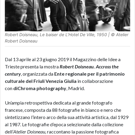
Robert Doisneau,
Le baiser de L’Hotel De Ville
, 1950 | © Atelier
Robert Doisneau
Dal 13 aprile al 23 giugno 2019 il Magazzino delle Idee a
Trieste presenta la mostra
Robert Doisneau. Accross the
century
, organizzata da
Ente regionale per il patrimonio
culturale del Friuli Venezia Giulia
in collaborazione
con
diChroma photography
, Madrid.
Un’ampia retrospettiva dedicata al grande fotografo
francese, composta da 88 fotografie in bianco e nero che
sintetizzano l’intero arco della sua attività artistica, dal 1929
al 1987. Le fotografie d’epoca selezionate dalla collezione
dell’
Atelier Doisneau,
raccontano la passione fotografica