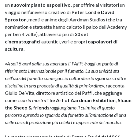
un
nuovo
impianto espositivo,
per offrire ai visitatori un
viaggio nell’universo creativo di
Peter Lord e David
Sproxton
, menti e anime degli Aardman Studios (che tra
nomination e statuette hanno calcato il palco dell’Academy
per ben 4 volte), attraverso più di
30 set
cinematografici
autentici, veri e propri
capolavori di
scultura
.
«
A soli 5 anni dalla sua apertura il PAFF! è oggi un punto di
riferimento internazionale per il fumetto. La sua unicità sta
nell’uso del fumetto come gancio culturale e lo sguardo su altre
discipline in una proposta di qualità di prim’ordine
», racconta
Giulio De Vita, direttore artistico del Paff!, che aggiunge
come «
con la mostra
The Art of Aardman Exhibition, Shaun
the Sheep & friends
raggiungiamo il culmine di questo
percorso aprendo lo sguardo dal fumetto all’animazione di una
delle case di produzione più celebri e apprezzate del mondo
».
La mostra ripercorre la storia di Peter e David
dal 1966
,