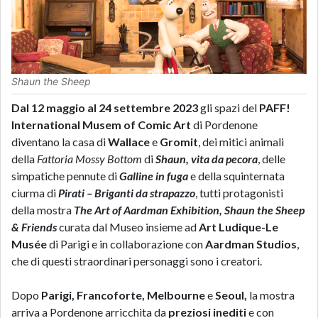
Shaun the Sheep
Dal 12 maggio al 24 settembre 2023
gli spazi del
PAFF!
International Musem of Comic Art
di Pordenone
diventano la casa di
Wallace
e
Gromit
, dei mitici animali
della
Fattoria Mossy Bottom
di
Shaun, vita da pecora
, delle
simpatiche pennute di
Galline in fuga
e della squinternata
ciurma di
Pirati – Briganti da strapazzo
, tutti protagonisti
della mostra
The Art of Aardman Exhibition, Shaun the Sheep
& Friends
curata dal Museo insieme ad
Art Ludique-Le
Musée
di Parigi e in collaborazione con
Aardman Studios
,
che di questi straordinari personaggi sono i creatori.
Dopo
Parigi, Francoforte, Melbourne
e
Seoul,
la mostra
arriva a Pordenone arricchita da
preziosi inediti
e con