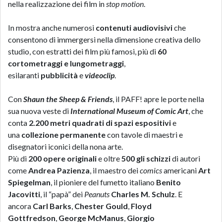
nella realizzazione dei film in
stop motion
.
In mostra anche numerosi
contenuti audiovisivi
che
consentono di immergersi nella dimensione creativa dello
studio, con estratti dei film più famosi, più di
60
cortometraggi e lungometraggi
,
esilaranti
pubblicità
e
videoclip
.
Con
Shaun the Sheep & Friends
, il PAFF! apre le porte nella
sua nuova veste di
International Museum of Comic Art
, che
conta
2.200 metri quadrati di spazi espositivi
e
una
collezione permanente
con tavole di maestri e
disegnatori iconici della nona arte.
Più di
200 opere originali
e oltre
500 gli schizzi
di autori
come
Andrea Pazienza
, il maestro dei
comics
americani
Art
Spiegelman
, il pioniere del fumetto italiano
Benito
Jacovitti
, il “papà” dei
Peanuts
Charles M. Schulz
. E
ancora
Carl Barks
,
Chester Gould
,
Floyd
Gottfredson
,
George McManus
,
Giorgio