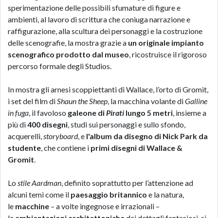
sperimentazione delle possibili sfumature di figure e
ambienti, al lavoro di scrittura che coniuga narrazione e
raffigurazione, alla scultura dei personaggi e la costruzione
delle scenografie, la mostra grazie a
un originale impianto
scenografico prodotto dal museo
, ricostruisce il rigoroso
percorso formale degli Studios.
In mostra gli arnesi scoppiettanti di Wallace, l’orto di Gromit,
i set del film di
Shaun the Sheep
, la macchina volante di
Galline
in fuga
, il favoloso
galeone di
Pirati
lungo 5 metri
, insieme a
più di
400 disegni
, studi sui personaggi e sullo sfondo,
acquerelli,
storyboard
, e
l'album da disegno di Nick Park da
studente
, che contiene i
primi disegni di Wallace &
Gromit
.
Lo
stile Aardman
, definito soprattutto per l’attenzione ad
alcuni temi come il
paesaggio britannico
e la natura,
le
macchine
– a volte ingegnose e irrazionali –
le
ambientazioni architettoniche
dei dettagli fantasiosi, si