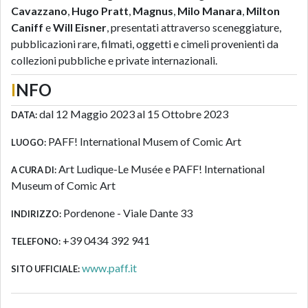
Cavazzano
,
Hugo Pratt
,
Magnus
,
Milo Manara
,
Milton
Caniff
e
Will Eisner
, presentati attraverso sceneggiature,
pubblicazioni rare, filmati, oggetti e cimeli provenienti da
collezioni pubbliche e private internazionali.
I
NFO
dal 12 Maggio 2023 al 15 Ottobre 2023
DATA:
PAFF! International Musem of Comic Art
LUOGO:
Art Ludique-Le Musée e PAFF! International
A CURA DI:
Museum of Comic Art
Pordenone - Viale Dante 33
INDIRIZZO:
+39 0434 392 941
TELEFONO:
www.paff.it
SITO UFFICIALE: