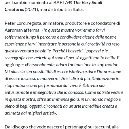
per bambini nominato ai BAFTA®
The Very Small
Creatures
(2021), mai distribuiti in Italia.
Peter Lord, regista, animatore, produttore e cofondatore di
Aardman afferma: «
In questa mostra vorremmo farvi
soffermare lungo il percorso e condividere alcune delle nostre
esperienze e farvi incontrare le persone la cui creatività ha reso
quest’avventura possibile. Perché i bozzetti, i pupazzi e le
scenografie che vedrete qui sono di per sé oggetti molto belli
»
.
E
aggiunge: «
Personalmente, adoro l’animazione in stop motion.
Mi piace la sua possibilità di essere istintiva e dare l’impressione
di essere io stesso a muovermi. Anzi, dirò di più, l’animazione in
stop motion è una performance dal vivo. È l’attività più
entusiasmate e impegnativa che io conosca. Come potrete vedere
in questa mostra, offre un’immensa gioia, in un mondo magico e
pieno di begli oggetti, circondati da un’arte incredibile creata e
animata dai migliori artisti
»
.
Dal disegno che vede nascere i personaggi sui taccuini, alla