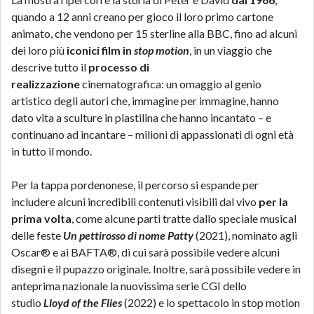
quando a 12 anni creano per gioco il loro primo cartone
animato, che vendono per 15 sterline alla BBC, fino ad alcuni
dei loro più
iconici film in
stop motion
, in un viaggio che
descrive tutto il
processo di
realizzazione
cinematografica: un omaggio al genio
artistico degli autori che, immagine per immagine, hanno
dato vita a sculture in plastilina che hanno incantato – e
continuano ad incantare – milioni di appassionati di ogni età
in tutto il mondo.
Per la tappa pordenonese, il percorso si espande per
includere alcuni incredibili contenuti visibili dal vivo
per la
prima volta
, come alcune parti tratte dallo speciale musical
delle feste
Un pettirosso di nome Patty
(2021), nominato agli
Oscar® e ai BAFTA®, di cui sarà possibile vedere alcuni
disegni e il pupazzo originale. Inoltre, sarà possibile vedere in
anteprima nazionale la nuovissima serie CGI dello
studio
Lloyd of the Flies
(2022) e lo spettacolo in stop motion