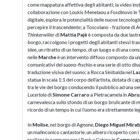
come mappatura affettiva degli abitanti; la video ins
collaborazione con Loukis Menelaou
a Fosdinovo in
digitale, esplora le potenzialità delle nuove tecnologi
percepire il trascendente; a Toscolano - frazione di 
Thinkerwiller
di
Mattia Pajè
è composta da due lastre 
borgo, raccolgono i progetti degli abitanti stessi tra
idee, un ritratto di un tempo, di un luogo e di una com
nelle
Marche
è un intervento diffuso composto da un’i
comunicativi del suono-fischio e una serie di otto dis
traduzione visiva del suono; a Rocca Sinibalda nel
La
statua in scala 1:1 del corpo dell’artista, dotata di ca
tra le vie del borgo conducendo il pubblico ad una seri
Lucertola
di
Simone Carraro
a Pietracamela in
Abru
carnevalesca sullo sfondo di un borgo brulicante di mu
ricordo di un tempo in cui l’uomo era strettamente leg
In
Molise
, nel borgo di Agnone,
Diego Miguel Mirab
un malinconico cantastorie, un albero ricoperto con i
realizza le campane per i Papi; a Cetara in
Campania