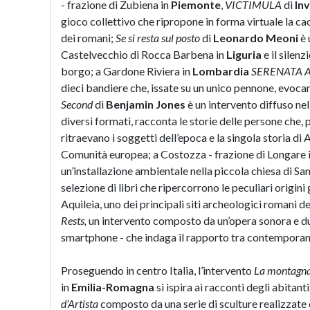
- frazione di Zubiena in
Piemonte
,
VICTIMULA
di
In
gioco collettivo che ripropone in forma virtuale la cacc
dei romani;
Se si resta sul posto
di
Leonardo Meoni
è 
Castelvecchio di Rocca Barbena in
Liguria
e il silen
borgo; a Gardone Riviera in
Lombardia
SERENATA 
dieci bandiere che, issate su un unico pennone, evoc
Second
di
Benjamin Jones
è un intervento diffuso ne
diversi formati, racconta le storie delle persone che,
ritraevano i soggetti dell’epoca e la singola storia di
Comunità europea; a Costozza - frazione di Longare 
un’installazione ambientale nella piccola chiesa di S
selezione di libri che ripercorrono le peculiari origini
Aquileia, uno dei principali siti archeologici romani de
Rests,
un intervento composto da un’opera sonora e du
smartphone - che indaga il rapporto tra contemporane
Proseguendo in centro Italia, l’intervento
La montagna
in
Emilia-Romagna
si ispira ai racconti degli abitant
d’Artista
composto da una serie di sculture realizzate 