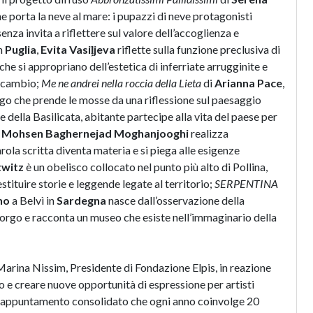
 porta la neve al mare: i pupazzi di neve protagonisti
enza invita a riflettere sul valore dell’accoglienza e
n
Puglia
,
Evita Vasiļjeva
riflette sulla funzione preclusiva di
che si appropriano dell’estetica di inferriate arrugginite e
o scambio;
Me ne andrei nella roccia della Lieta
di
Arianna Pace
,
rgo che
prende le mosse da una riflessione sul paesaggio
 della Basilicata, abitante partecipe alla vita del paese per
a
Mohsen Baghernejad Moghanjooghi
realizza
rola scritta diventa materia e si piega alle esigenze
ttwitz
è un obelisco collocato nel punto più alto di Pollina,
tituire storie e leggende legate al territorio;
SERPENTINA
ano
a Belvì in
Sardegna
nasce dall’osservazione della
borgo e racconta un museo che esiste nell’immaginario della
Marina Nissim, Presidente di Fondazione Elpis, in reazione
 e creare nuove opportunità di espressione per artisti
n appuntamento consolidato che ogni anno coinvolge 20