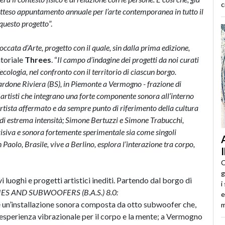
c
atteso appuntamento annuale per l’arte contemporanea in tutto il
 questo progetto
”.
cata d’Arte, progetto con il quale, sin dalla prima edizione,
atoriale
Threes
. “
Il campo d’indagine dei progetti da noi curati
cologia, nel confronto con il territorio di ciascun borgo.
ardone Riviera (BS)
, in Piemonte a Vermogno - frazione di
artisti
che integrano una forte componente sonora all’interno
rtista affermato e da sempre punto di riferimento della cultura
di estrema intensità; Simone Bertuzzi e Simone Trabucchi,
siva e sonora fortemente sperimentale sia come singoli
Paolo, Brasile, vive a Berlino, esplora l’interazione tra corpo,
C
g
luoghi e progetti artistici inediti. Partendo dal borgo di
i
ES AND SUBWOOFERS (B.A.S.) 8.0:
e
 è un’installazione sonora composta da otto subwoofer che,
m
esperienza vibrazionale per il corpo e la mente; a Vermogno