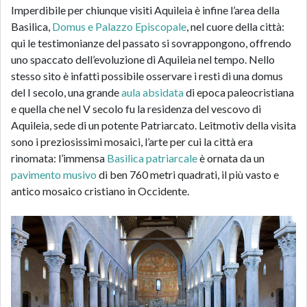
Imperdibile per chiunque visiti Aquileia è infine l’area della
Basilica,
Domus e Palazzo Episcopale
, nel cuore della città:
qui le testimonianze del passato si sovrappongono, offrendo
uno spaccato dell’evoluzione di Aquileia nel tempo. Nello
stesso sito è infatti possibile osservare i resti di una domus
del I secolo, una grande
aula absidata
di epoca paleocristiana
e quella che nel V secolo fu la residenza del vescovo di
Aquileia, sede di un potente Patriarcato. Leitmotiv della visita
sono i preziosissimi mosaici, l’arte per cui la città era
rinomata: l’immensa
Basilica patriarcale
è ornata da un
pavimento musivo
di ben 760 metri quadrati, il più vasto e
antico mosaico cristiano in Occidente.