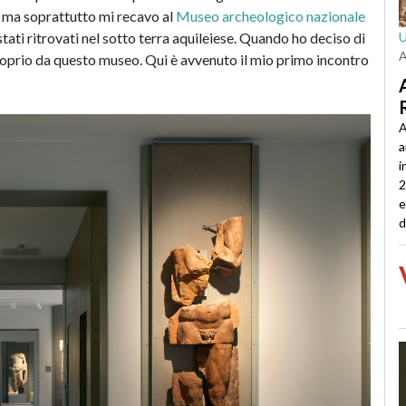
ma soprattutto mi recavo al
Museo archeologico nazionale
stati ritrovati nel sotto terra aquileiese. Quando ho deciso di
proprio da questo museo. Qui è avvenuto il mio primo incontro
A
a
i
2
e
d