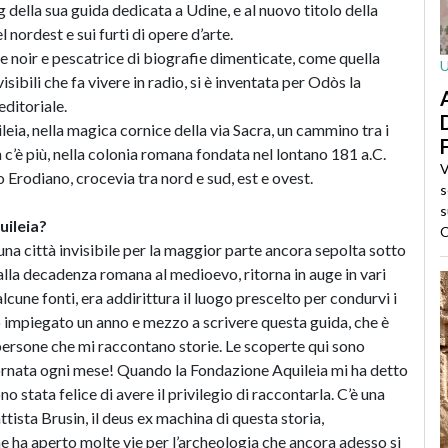
 della sua guida dedicata a Udine, e al nuovo titolo della
l nordest e sui furti di opere d’arte.
rie noir e pescatrice di biografie dimenticate, come quella
isibili che fa vivere in radio, si è inventata per Odòs la
editoriale.
ileia, nella magica cornice della via Sacra, un cammino tra i
 c’è più, nella colonia romana fondata nel lontano 181 a.C.
V
co Erodiano, crocevia tra nord e sud, est e ovest.
s
s
uileia?
C
, una città invisibile per la maggior parte ancora sepolta sotto
dalla decadenza romana al medioevo, ritorna in auge in vari
cune fonti, era addirittura il luogo prescelto per condurvi i
Ho impiegato un anno e mezzo a scrivere questa guida, che è
e persone che mi raccontano storie. Le scoperte qui sono
ornata ogni mese! Quando la Fondazione Aquileia mi ha detto
tata felice di avere il privilegio di raccontarla. C’è una
tista Brusin, il deus ex machina di questa storia,
che ha aperto molte vie per l’archeologia che ancora adesso si