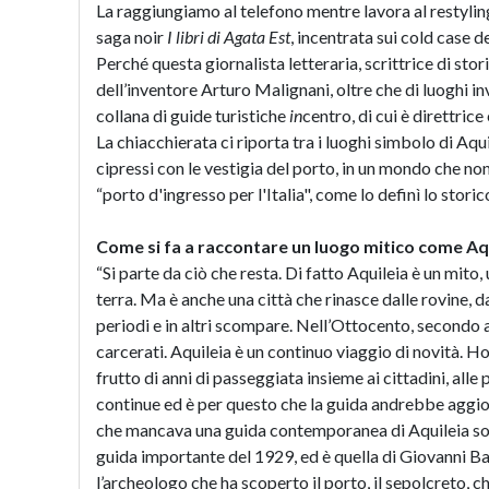
La raggiungiamo al telefono mentre lavora al restyling
saga noir
I libri di Agata Est
, incentrata sui cold case de
Perché questa giornalista letteraria, scrittrice di sto
dell’inventore Arturo Malignani, oltre che di luoghi inv
collana di guide turistiche
in
centro, di cui è direttrice 
La chiacchierata ci riporta tra i luoghi simbolo di Aqu
cipressi con le vestigia del porto, in un mondo che non
“porto d'ingresso per l'Italia", come lo definì lo stori
Come si fa a raccontare un luogo mitico come Aq
“Si parte da ciò che resta. Di fatto Aquileia è un mito
terra. Ma è anche una città che rinasce dalle rovine, 
periodi e in altri scompare. Nell’Ottocento, secondo al
carcerati. Aquileia è un continuo viaggio di novità. 
frutto di anni di passeggiata insieme ai cittadini, all
continue ed è per questo che la guida andrebbe aggi
che mancava una guida contemporanea di Aquileia sono s
guida importante del 1929, ed è quella di Giovanni Bat
l’archeologo che ha scoperto il porto, il sepolcreto, 