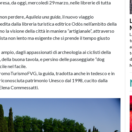
esa, da oggi, mercoledì 29 marzo, nelle librerie di tutta
a non perdere,
Aquileia una guida
, il nuovo viaggio
edita dalla libreria turistica editrice Odòs nell’ambito della
o la visione della città in maniera “artigianale”, attraverso
L
turista non lento ma esigente che si prende il tempo giusto
t
a
ampio, dagli appassionati di archeologia ai ciclisti della
t
i, della buona tavola, e persino delle passeggiate “dog
d
M
ile nel facile.
PromoTurismoFVG, la guida, tradotta anche in tedesco e in
tà riconosciuta patrimonio Unesco dal 1998, cucito dalla
) Elena Commessatti.