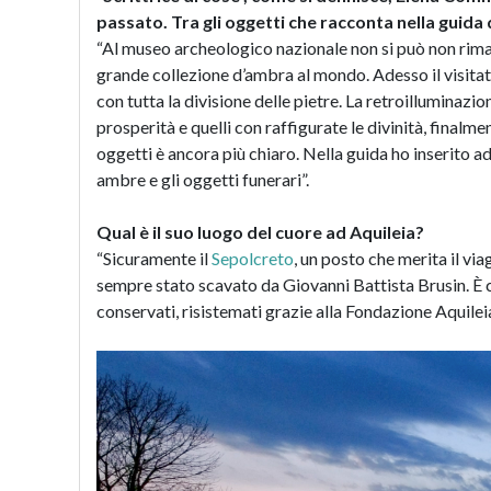
passato. Tra gli oggetti che racconta nella guida q
“Al museo archeologico nazionale non si può non riman
grande collezione d’ambra al mondo. Adesso il visit
con tutta la divisione delle pietre. La retroilluminazi
prosperità e quelli con raffigurate le divinità, finalmen
oggetti è ancora più chiaro. Nella guida ho inserito 
ambre e gli oggetti funerari”.
Qual è il suo luogo del cuore ad Aquileia?
“Sicuramente il
Sepolcreto
, un posto che merita il viag
sempre stato scavato da Giovanni Battista Brusin. È c
conservati, risistemati grazie alla Fondazione Aquileia