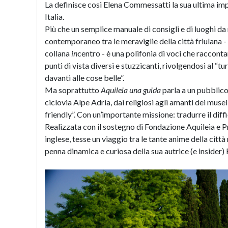
La definisce così Elena Commessatti la sua ultima impr
Italia.
Più che un semplice manuale di consigli e di luoghi d
contemporaneo tra le meraviglie della città friulana - 
collana
in
centro - è una polifonia di voci che raccontan
punti di vista diversi e stuzzicanti, rivolgendosi al “
davanti alle cose belle”.
Ma soprattutto
Aquileia una guida
parla a un pubblico 
ciclovia Alpe Adria, dai religiosi agli amanti dei muse
friendly”. Con un’importante missione: tradurre il diffic
Realizzata con il sostegno di Fondazione Aquileia e 
inglese, tesse un viaggio tra le tante anime della cit
penna dinamica e curiosa della sua autrice (e insider