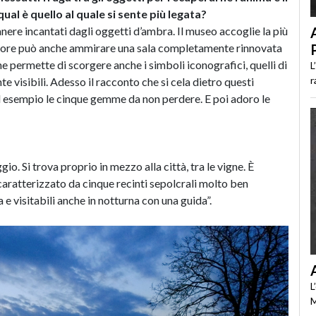
ual è quello al quale si sente più legata?
ere incantati dagli oggetti d’ambra. Il museo accoglie la più
atore può anche ammirare una sala completamente rinnovata
one permette di scorgere anche i simboli iconografici, quelli di
L
r
te visibili. Adesso il racconto che si cela dietro questi
ad esempio le cinque gemme da non perdere. E poi adoro le
gio. Si trova proprio in mezzo alla città, tra le vigne. È
aratterizzato da cinque recinti sepolcrali molto ben
 e visitabili anche in notturna con una guida”.
L
M