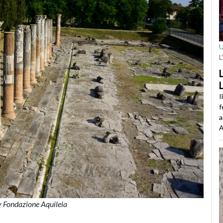
L
I
f
a
A
y Fondazione Aquileia