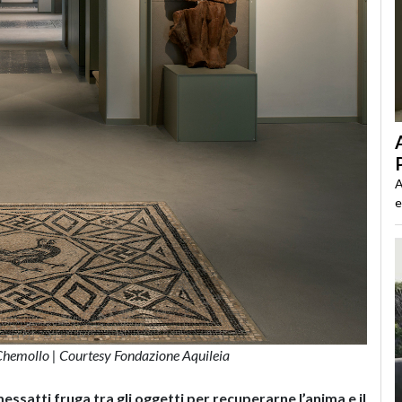
A
e
 Chemollo | Courtesy Fondazione Aquileia
essatti fruga tra gli oggetti per recuperarne l’anima e il