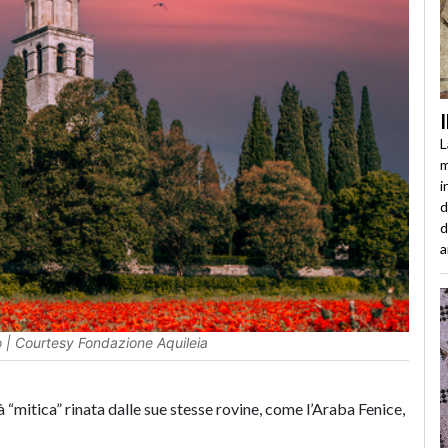
L
m
i
d
d
a
o | Courtesy Fondazione Aquileia
 “mitica” rinata dalle sue stesse rovine, come l’Araba Fenice,