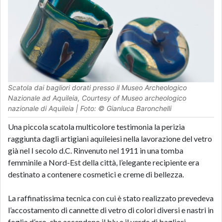
Scatola dai bagliori dorati presso il Museo Archeologico
Nazionale ad Aquileia, Courtesy of Museo archeologico
nazionale di Aquileia | Foto: © Gianluca Baronchelli
Una piccola scatola multicolore testimonia la perizia
raggiunta dagli artigiani aquileiesi nella lavorazione del vetro
già nel I secolo d.C. Rinvenuto nel 1911 in una tomba
femminile a Nord-Est della città, l’elegante recipiente era
destinato a contenere cosmetici e creme di bellezza.
La raffinatissima tecnica con cui è stato realizzato prevedeva
l’accostamento di cannette di vetro di colori diversi e nastri in
foglia d’oro, che accendono il blu e il verde di bagliori